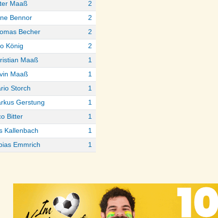
ter Maaß
2
ne Bennor
2
omas Becher
2
o König
2
ristian Maaß
1
vin Maaß
1
rio Storch
1
rkus Gerstung
1
o Bitter
1
ls Kallenbach
1
bias Emmrich
1