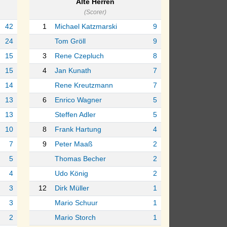
Alte Herren
(Scorer)
42
1
Michael Katzmarski
9
24
Tom Gröll
9
15
3
Rene Czepluch
8
15
4
Jan Kunath
7
14
Rene Kreutzmann
7
13
6
Enrico Wagner
5
13
Steffen Adler
5
10
8
Frank Hartung
4
7
9
Peter Maaß
2
5
Thomas Becher
2
4
Udo König
2
3
12
Dirk Müller
1
3
Mario Schuur
1
2
Mario Storch
1