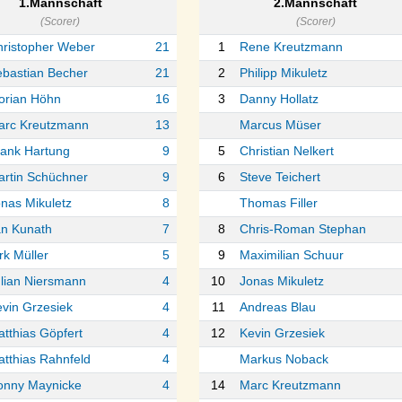
1.Mannschaft
2.Mannschaft
(Scorer)
(Scorer)
hristopher Weber
21
1
Rene Kreutzmann
bastian Becher
21
2
Philipp Mikuletz
orian Höhn
16
3
Danny Hollatz
arc Kreutzmann
13
Marcus Müser
rank Hartung
9
5
Christian Nelkert
rtin Schüchner
9
6
Steve Teichert
nas Mikuletz
8
Thomas Filler
an Kunath
7
8
Chris-Roman Stephan
rk Müller
5
9
Maximilian Schuur
lian Niersmann
4
10
Jonas Mikuletz
vin Grzesiek
4
11
Andreas Blau
tthias Göpfert
4
12
Kevin Grzesiek
tthias Rahnfeld
4
Markus Noback
onny Maynicke
4
14
Marc Kreutzmann