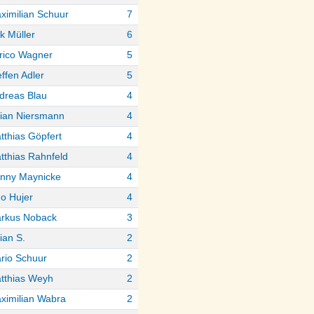
ximilian Schuur
7
rk Müller
6
rico Wagner
5
effen Adler
5
dreas Blau
4
lian Niersmann
4
tthias Göpfert
4
tthias Rahnfeld
4
nny Maynicke
4
no Hujer
4
rkus Noback
3
ian S.
2
rio Schuur
2
tthias Weyh
2
ximilian Wabra
2