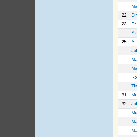
Ma
22
Di
23
En
St
25
An
Ju
Ma
Ma
Ro
Ti
31
Ma
32
Jul
Ma
Ma
Ma