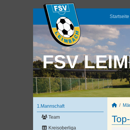
Startseite
FSV LEIM
Mä
1.Mannschaft
Top-
Team
Kreisoberliga