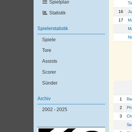
Spielplan
Ti
16
Ju
Statistik
17
M
Spielerstatistik
Ma
Ni
Spiele
Tore
Assists
Scorer
Sünder
Archiv
1
Re
2
Ph
2002 - 2025
3
Ch
Se