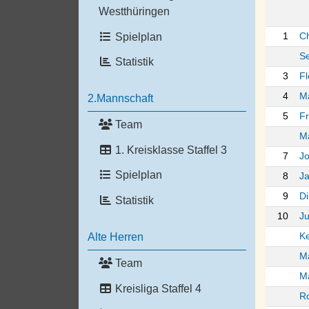
Westthüringen
Spielplan
1
C
Se
Statistik
3
Fl
4
M
2.Mannschaft
5
F
Team
Ma
1. Kreisklasse Staffel 3
7
Jo
Spielplan
8
J
9
Di
Statistik
10
Ju
Alte Herren
Ke
Ma
Team
Ma
Kreisliga Staffel 4
R