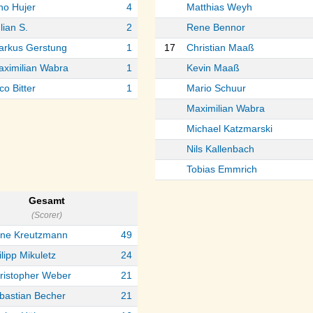
no Hujer
4
Matthias Weyh
lian S.
2
Rene Bennor
arkus Gerstung
1
17
Christian Maaß
ximilian Wabra
1
Kevin Maaß
co Bitter
1
Mario Schuur
Maximilian Wabra
Michael Katzmarski
Nils Kallenbach
Tobias Emmrich
Gesamt
(Scorer)
ne Kreutzmann
49
ilipp Mikuletz
24
ristopher Weber
21
bastian Becher
21