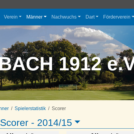
Verein
Männer
Nachwuchs
Dart
Förderverein
BACH 1912 e.
nner
Spielerstatistik
Scorer
Scorer -
2014/15