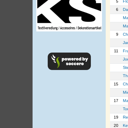
5
Fl
6
Da
Ma
Ma
9
Ch
Ja
11
Fr
Jo
St
Th
15
Ch
Mi
17
Ma
To
19
Re
20
Ke