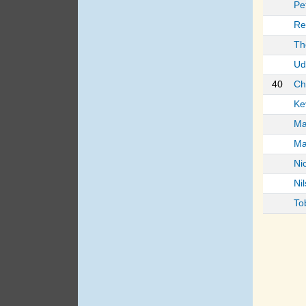
Pe
Re
Th
Ud
40
Ch
Ke
Ma
Ma
Nic
Ni
To