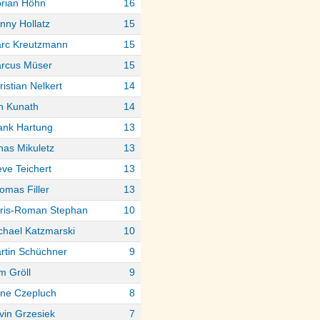
orian Höhn
16
nny Hollatz
15
rc Kreutzmann
15
rcus Müser
15
ristian Nelkert
14
n Kunath
14
ank Hartung
13
nas Mikuletz
13
eve Teichert
13
omas Filler
13
ris-Roman Stephan
10
chael Katzmarski
10
rtin Schüchner
9
m Gröll
9
ne Czepluch
8
vin Grzesiek
7