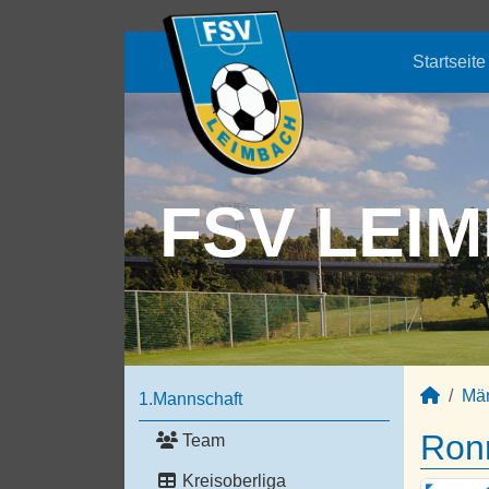
Startseite
FSV LEIM
Mä
1.Mannschaft
Ron
Team
Kreisoberliga