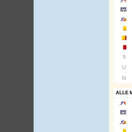
S
U
N
ALLE 