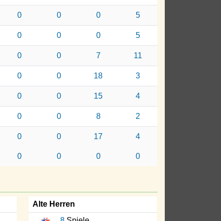
0
0
0
5
0
0
0
5
0
0
7
11
0
0
18
3
0
0
15
4
0
0
8
2
0
0
17
4
0
0
0
0
Alte Herren
8
Spiele