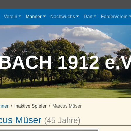
Verein
Männer
Nachwuchs
Dart
Förderverein
BACH 1912 e.
nner
inaktive Spieler
Marcus Müser
cus Müser
(45 Jahre)