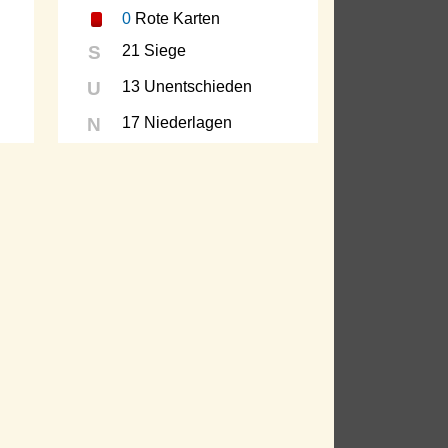
0
Rote Karten
S
21 Siege
U
13 Unentschieden
N
17 Niederlagen