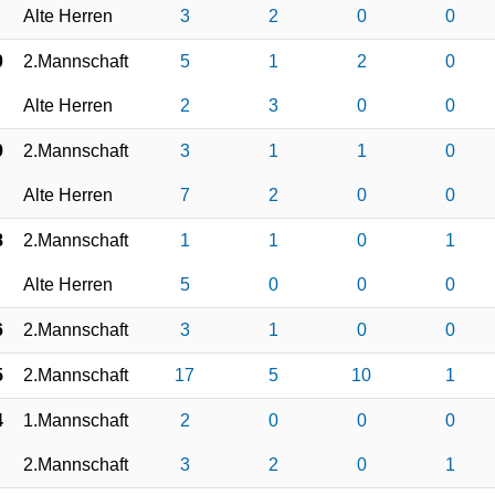
Alte Herren
3
2
0
0
0
2.Mannschaft
5
1
2
0
Alte Herren
2
3
0
0
9
2.Mannschaft
3
1
1
0
Alte Herren
7
2
0
0
8
2.Mannschaft
1
1
0
1
Alte Herren
5
0
0
0
6
2.Mannschaft
3
1
0
0
5
2.Mannschaft
17
5
10
1
4
1.Mannschaft
2
0
0
0
2.Mannschaft
3
2
0
1