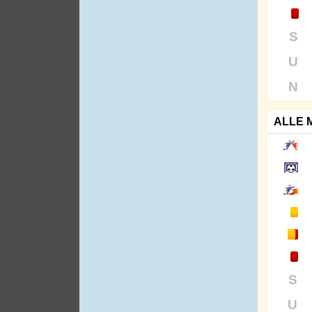
S
U
N
ALLE 
S
U