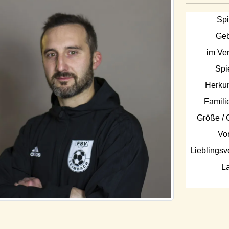
Spi
Geb
im Ver
Spi
Herkun
Famili
Größe / 
Vor
Lieblingsv
L