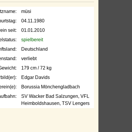
tzname:
müsi
urtstag:
04.11.1980
ein seit:
01.01.2010
elstatus:
spielbereit
ftsland:
Deutschland
enstand:
verliebt
Gewicht:
179 cm / 72 kg
bild(er):
Edgar Davids
erein(e):
Borussia Mönchengladbach
aufbahn:
SV Wacker Bad Salzungen, VFL
Heimboldshausen, TSV Lengers