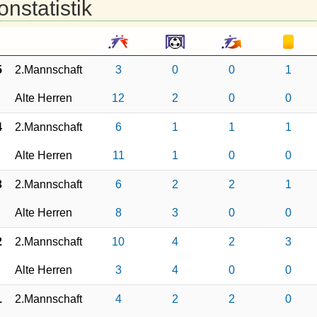
onstatistik
5
2.Mannschaft
3
0
0
1
Alte Herren
12
2
0
0
4
2.Mannschaft
6
1
1
1
Alte Herren
11
1
0
0
3
2.Mannschaft
6
2
2
1
Alte Herren
8
3
0
0
2
2.Mannschaft
10
4
2
3
Alte Herren
3
4
0
0
1
2.Mannschaft
4
2
2
0