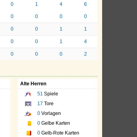
0
1
4
6
0
0
0
0
0
0
1
1
0
0
1
4
0
0
0
2
Alte Herren
51
Spiele
17
Tore
0
Vorlagen
0
Gelbe Karten
0
Gelb-Rote Karten