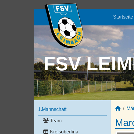
Startseite
FSV LEIM
Mä
1.Mannschaft
Mar
Team
Kreisoberliga