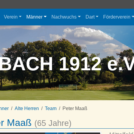
Verein
Männer
Nachwuchs
Dart
Förderverein
BACH 1912 e.
nner
Alte Herren
Team
Peter Maaß
er Maaß
(65 Jahre)