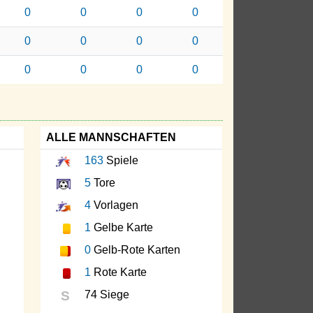
0
0
0
0
0
0
0
0
0
0
0
0
ALLE MANNSCHAFTEN
163
Spiele
5
Tore
4
Vorlagen
1
Gelbe Karte
0
Gelb-Rote Karten
1
Rote Karte
S
74 Siege