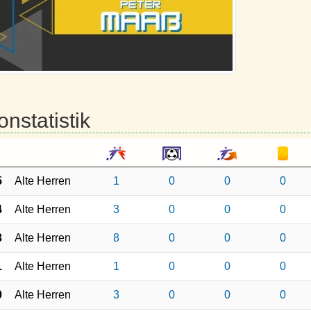
onstatistik
5
Alte Herren
1
0
0
0
4
Alte Herren
3
0
0
0
3
Alte Herren
8
0
0
0
1
Alte Herren
1
0
0
0
0
Alte Herren
3
0
0
0