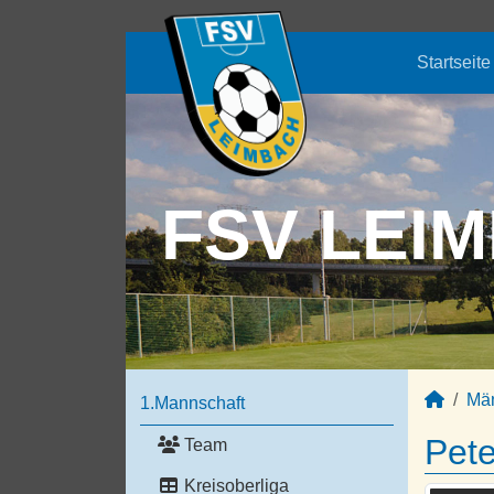
Startseite
FSV LEIM
Mä
1.Mannschaft
Pet
Team
Kreisoberliga