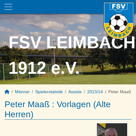
FSV LEIMBACH
1912 e.V.
Männer
Spielerstatistik
Assists
2013/14
Peter Maaß
Peter Maaß : Vorlagen (Alte
Herren)