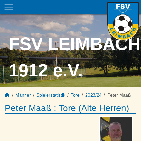
FSV LEIMBACH
1912 e.V.
Männer
Spielerstatistik
Tore
2023/24
Peter Maaß
Peter Maaß : Tore (Alte Herren)