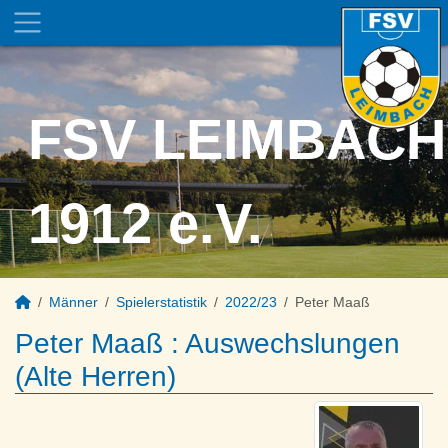
FSV LEIMBACH
1912 e.V.
Männer
Spielerstatistik
2022/23
Peter Maaß
Peter Maaß : Auswechslungen
(Alte Herren)