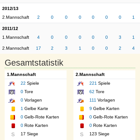
2012/13
2.Mannschaft
2
0
0
0
0
0
0
1
2011/12
1.Mannschaft
4
0
0
0
0
0
3
1
2.Mannschaft
17
2
3
1
0
0
2
4
Gesamtstatistik
1.Mannschaft
2.Mannschaft
22
Spiele
221
Spiele
0
Tore
62
Tore
0
Vorlagen
111
Vorlagen
1
Gelbe Karte
9
Gelbe Karten
0
Gelb-Rote Karten
0
Gelb-Rote Karten
0
Rote Karten
0
Rote Karten
17 Siege
123 Siege
S
S