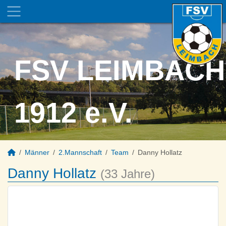
FSV LEIMBACH
1912 e.V.
Männer
2.Mannschaft
Team
Danny Hollatz
Danny Hollatz
(33 Jahre)