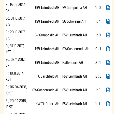
Fr, 15.09.2017
,
FSV Leimbach AH
:
SV Gumpoldia AH
1 : 0
AF
So, 01.10.2017
,
FSV Leimbach AH
:
SG Schweina AH
1 : 4
6.ST
Fr, 20.10.2017
,
SV Gumpoldia AH
:
FSV Leimbach AH
1 : 0
9.ST
Di, 31.10.2017
,
FSV Leimbach AH
:
GWGospenroda AH
0 : 1
1.ST
So, 05.11.2017
,
FSV Leimbach AH
:
Kaltenborn AH
2 : 1
VF
Fr, 10.11.2017
,
FC Barchfeld AH
:
FSV Leimbach AH
5 : 0
7.ST
Fr, 06.04.2018
,
GWGospenroda AH
:
FSV Leimbach AH
1 : 3
10.ST
Fr, 20.04.2018
,
KW Tiefenort AH
:
FSV Leimbach AH
1 : 1
12.ST