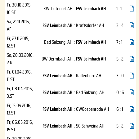
Fr, 30.10.2015
,
KW Tiefenort AH
:
FSV Leimbach AH
1 : 1
10.ST
Sa, 21.11.2015
,
FSV Leimbach AH
:
Kraftsdorfer AH
3 : 4
AF
Fr, 27.11.2015
,
Bad Salzung. AH
:
FSV Leimbach AH
7 : 1
12.ST
So, 20.03.2016
,
BW Dermbach AH
:
FSV Leimbach AH
5 : 2
2.R
Fr, 01.04.2016
,
FSV Leimbach AH
:
Kaltenborn AH
3 : 0
11.ST
Fr, 08.04.2016
,
FSV Leimbach AH
:
Bad Salzung. AH
0 : 6
3.ST
Fr, 15.04.2016
,
FSV Leimbach AH
:
GWGospenroda AH
6 : 1
13.ST
Fr, 06.05.2016
,
FSV Leimbach AH
:
SG Schweina AH
5 : 2
15.ST
Fr, 20.05.2016
,