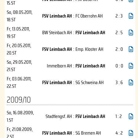
15.ST
So, 08.05.2011
,
FSV Leimbach AH
:
FC Oberrohn AH
2 : 3
18.ST
Fr, 13.05.2011
,
BW Steinbach AH
:
FSV Leimbach AH
2 : 5
19.ST
Fr, 20.05.2011
,
FSV Leimbach AH
:
Emp. Kloster AH
2 : 0
20.ST
So, 29.05.2011
,
Immelborn AH
:
FSV Leimbach AH
0 : 0
21.ST
Fr, 03.06.2011
,
FSV Leimbach AH
:
SG Schweina AH
3 : 6
22.ST
2009/10
So, 16.08.2009
,
Stadtlengsf. AH
:
FSV Leimbach AH
1 : 2
1.ST
Fr, 21.08.2009
,
FSV Leimbach AH
:
SG Bremen AH
4 : 2
2.ST