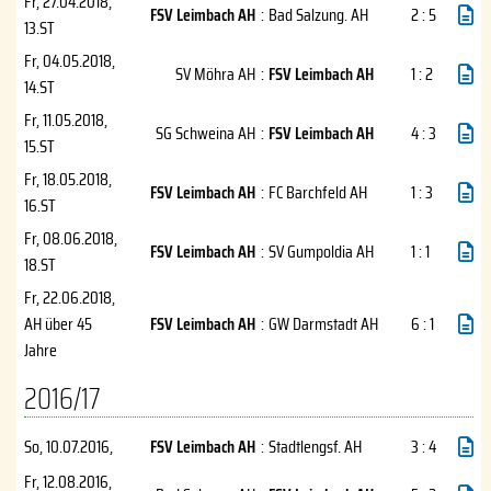
Fr, 27.04.2018
,
FSV Leimbach AH
:
Bad Salzung. AH
2 : 5
13.ST
Fr, 04.05.2018
,
SV Möhra AH
:
FSV Leimbach AH
1 : 2
14.ST
Fr, 11.05.2018
,
SG Schweina AH
:
FSV Leimbach AH
4 : 3
15.ST
Fr, 18.05.2018
,
FSV Leimbach AH
:
FC Barchfeld AH
1 : 3
16.ST
Fr, 08.06.2018
,
FSV Leimbach AH
:
SV Gumpoldia AH
1 : 1
18.ST
Fr, 22.06.2018
,
AH über 45
FSV Leimbach AH
:
GW Darmstadt AH
6 : 1
Jahre
2016/17
So, 10.07.2016
,
FSV Leimbach AH
:
Stadtlengsf. AH
3 : 4
Fr, 12.08.2016
,