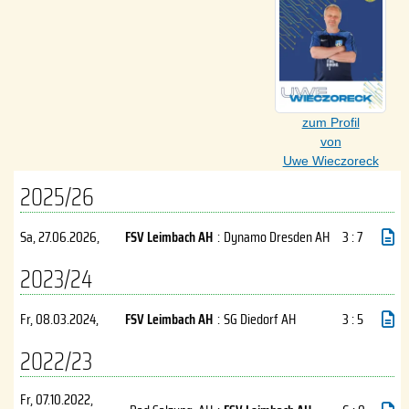
zum Profil
von
Uwe Wieczoreck
2025/26
Sa, 27.06.2026
,
FSV Leimbach AH
:
Dynamo Dresden AH
3 : 7
2023/24
Fr, 08.03.2024
,
FSV Leimbach AH
:
SG Diedorf AH
3 : 5
2022/23
Fr, 07.10.2022
,