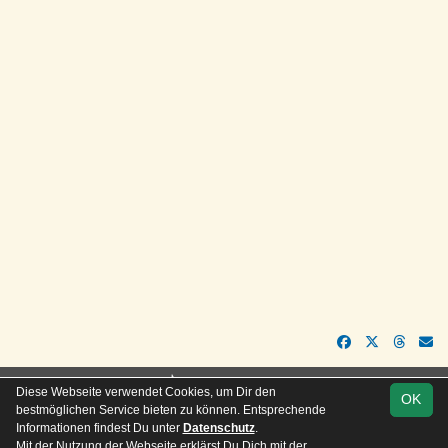
soccero.de
Diese Webseite verwendet Cookies, um Dir den
OK
© 2006 - 2026
bestmöglichen Service bieten zu können. Entsprechende
Informationen findest Du unter
Datenschutz
.
Besucherstatistik
Kontakt
Impressum
Geburtstage
Mit der Nutzung der Webseite erklärst Du Dich mit der