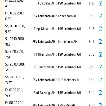
Fr, 27.08.2010
,
FSV BaSa AH
:
FSV Leimbach AH
1 : 6
4.ST
Fr, 10.09.2010
,
FSV Leimbach AH
:
Kaltenborn AH
0 : 5
6.ST
So, 03.10.2010
,
Emp. Kloster AH
:
FSV Leimbach AH
4 : 3
9.ST
Sa, 23.10.2010
,
FSV Leimbach AH
:
Immelborn AH
8 : 1
10.ST
So, 31.10.2010
,
FC Oberrohn AH
:
FSV Leimbach AH
0 : 3
7.ST
So, 20.03.2011
,
FC Barchfeld AH
:
FSV Leimbach AH
2 : 1
12.ST
So, 27.03.2011
,
FSV Leimbach AH
:
TUS Meimers AH
3 : 1
13.ST
Fr, 01.04.2011
,
Bad Salzung. AH
:
FSV Leimbach AH
3 : 1
14.ST
Fr, 08.04.2011
,
FSV Leimbach AH
:
FSV BaSa AH
6 : 0