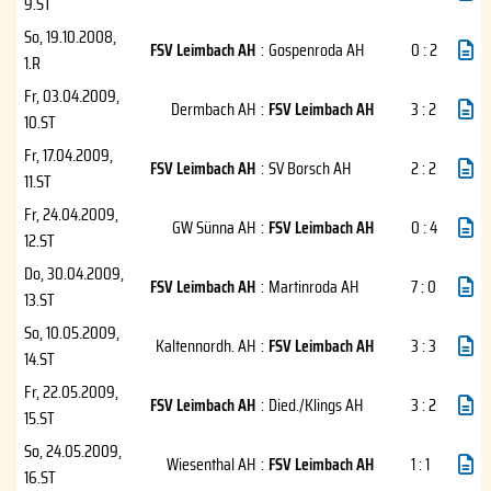
9.ST
So, 19.10.2008
,
FSV Leimbach AH
:
Gospenroda AH
0 : 2
1.R
Fr, 03.04.2009
,
Dermbach AH
:
FSV Leimbach AH
3 : 2
10.ST
Fr, 17.04.2009
,
FSV Leimbach AH
:
SV Borsch AH
2 : 2
11.ST
Fr, 24.04.2009
,
GW Sünna AH
:
FSV Leimbach AH
0 : 4
12.ST
Do, 30.04.2009
,
FSV Leimbach AH
:
Martinroda AH
7 : 0
13.ST
So, 10.05.2009
,
Kaltennordh. AH
:
FSV Leimbach AH
3 : 3
14.ST
Fr, 22.05.2009
,
FSV Leimbach AH
:
Died./Klings AH
3 : 2
15.ST
So, 24.05.2009
,
Wiesenthal AH
:
FSV Leimbach AH
1 : 1
16.ST