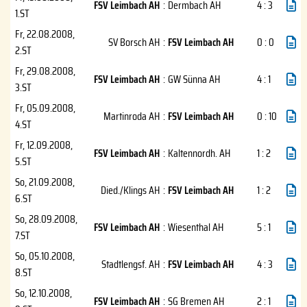
FSV Leimbach AH
:
Dermbach AH
4 : 3
1.ST
Fr, 22.08.2008
,
SV Borsch AH
:
FSV Leimbach AH
0 : 0
2.ST
Fr, 29.08.2008
,
FSV Leimbach AH
:
GW Sünna AH
4 : 1
3.ST
Fr, 05.09.2008
,
Martinroda AH
:
FSV Leimbach AH
0 : 10
4.ST
Fr, 12.09.2008
,
FSV Leimbach AH
:
Kaltennordh. AH
1 : 2
5.ST
So, 21.09.2008
,
Died./Klings AH
:
FSV Leimbach AH
1 : 2
6.ST
So, 28.09.2008
,
FSV Leimbach AH
:
Wiesenthal AH
5 : 1
7.ST
So, 05.10.2008
,
Stadtlengsf. AH
:
FSV Leimbach AH
4 : 3
8.ST
So, 12.10.2008
,
FSV Leimbach AH
:
SG Bremen AH
2 : 1