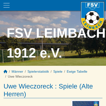
FSV LEIMBACH
1912 e.V.
Männer
Spielerstatistik
Spiele
Ewige Tabelle
Uwe Wieczoreck
Uwe Wieczoreck : Spiele (Alte
Herren)