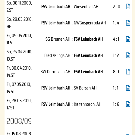
So, 08.11.2009
,
FSV Leimbach AH
:
Wiesenthal AH
2 : 0
7.ST
So, 28.03.2010
,
FSV Leimbach AH
:
GWGospenroda AH
1 : 4
HF
Fr, 09.04.2010
,
SG Bremen AH
:
FSV Leimbach AH
4 : 1
11.ST
So, 25.04.2010
,
Died./Klings AH
:
FSV Leimbach AH
1 : 2
13.ST
Fr, 30.04.2010
,
BW Dermbach AH
:
FSV Leimbach AH
8 : 0
14.ST
Fr, 07.05.2010
,
FSV Leimbach AH
:
SV Borsch AH
1 : 1
15.ST
Fr, 28.05.2010
,
FSV Leimbach AH
:
Kaltennordh. AH
1 : 6
17.ST
2008/09
Fr, 15.08.2008
,