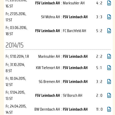
FSV Leimbach AH
:
Marksuhler AH
4 : 2
16.ST
Fr, 27.05.2016
,
SV Möhra AH
:
FSV Leimbach AH
3 : 3
17.ST
Fr, 03.06.2016
,
FSV Leimbach AH
:
FC Barchfeld AH
5 : 2
18.ST
2014/15
Fr, 17.10.2014
, 1.R
Marksuhler AH
:
FSV Leimbach AH
2 : 2
Fr, 31.10.2014
,
KW Tiefenort AH
:
FSV Leimbach AH
5 : 1
8.ST
Fr, 10.04.2015
,
SG Bremen AH
:
FSV Leimbach AH
3 : 2
12.ST
Fr, 17.04.2015
,
FSV Leimbach AH
:
SV Borsch AH
2 : 0
13.ST
Fr, 24.04.2015
,
BW Dermbach AH
:
FSV Leimbach AH
11 : 0
14.ST