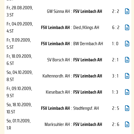
Fr, 28.08.2009
,
GW Sünna AH
:
FSV Leimbach AH
2 : 2
3.ST
Fr, 04.09.2009
,
FSV Leimbach AH
:
Died./Klings AH
6 : 2
4.ST
Fr, 11.09.2009
,
FSV Leimbach AH
:
BW Dermbach AH
1 : 0
5.ST
Fr, 18.09.2009
,
SV Borsch AH
:
FSV Leimbach AH
2 : 1
6.ST
So, 04.10.2009
,
Kaltennordh. AH
:
FSV Leimbach AH
3 : 1
8.ST
Fr, 09.10.2009
,
Kieselbach AH
:
FSV Leimbach AH
1 : 3
9.ST
So, 18.10.2009
,
FSV Leimbach AH
:
Stadtlengsf. AH
2 : 5
10.ST
So, 01.11.2009
,
Marksuhler AH
:
FSV Leimbach AH
2 : 6
1.R