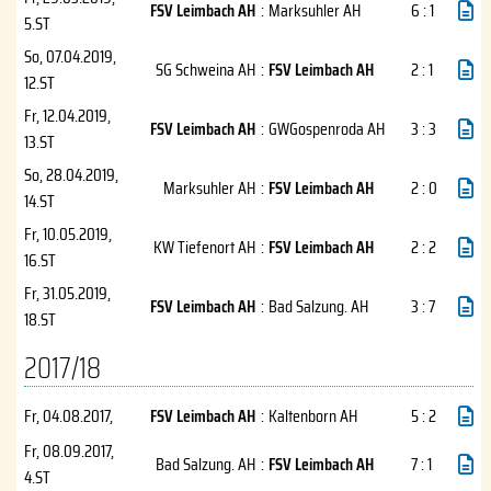
FSV Leimbach AH
:
Marksuhler AH
6 : 1
5.ST
So, 07.04.2019
,
SG Schweina AH
:
FSV Leimbach AH
2 : 1
12.ST
Fr, 12.04.2019
,
FSV Leimbach AH
:
GWGospenroda AH
3 : 3
13.ST
So, 28.04.2019
,
Marksuhler AH
:
FSV Leimbach AH
2 : 0
14.ST
Fr, 10.05.2019
,
KW Tiefenort AH
:
FSV Leimbach AH
2 : 2
16.ST
Fr, 31.05.2019
,
FSV Leimbach AH
:
Bad Salzung. AH
3 : 7
18.ST
2017/18
Fr, 04.08.2017
,
FSV Leimbach AH
:
Kaltenborn AH
5 : 2
Fr, 08.09.2017
,
Bad Salzung. AH
:
FSV Leimbach AH
7 : 1
4.ST