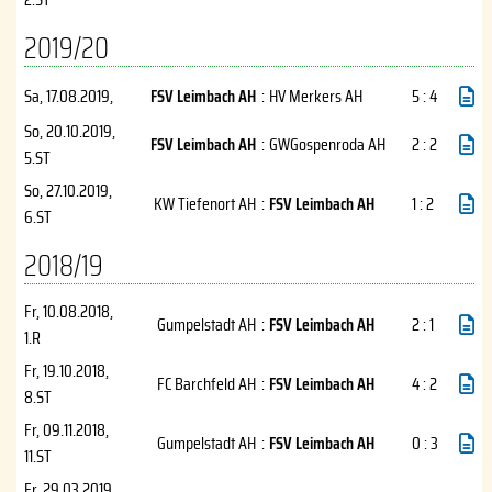
2019/20
Sa, 17.08.2019
,
FSV Leimbach AH
:
HV Merkers AH
5 : 4
So, 20.10.2019
,
FSV Leimbach AH
:
GWGospenroda AH
2 : 2
5.ST
So, 27.10.2019
,
KW Tiefenort AH
:
FSV Leimbach AH
1 : 2
6.ST
2018/19
Fr, 10.08.2018
,
Gumpelstadt AH
:
FSV Leimbach AH
2 : 1
1.R
Fr, 19.10.2018
,
FC Barchfeld AH
:
FSV Leimbach AH
4 : 2
8.ST
Fr, 09.11.2018
,
Gumpelstadt AH
:
FSV Leimbach AH
0 : 3
11.ST
Fr, 29.03.2019
,