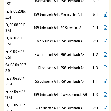
Bad Salzung. AH
:
FSV Leimbach AH
5 : 2
1.ST
Fr, 19.08.2016
,
FSV Leimbach AH
:
Marksuhler AH
6 : 1
2.ST
Fr, 26.08.2016
,
FSV Leimbach AH
:
SG Schweina AH
3 : 1
3.ST
Fr, 14.10.2016
,
Marksuhler AH
:
FSV Leimbach AH
2 : 1
11.ST
Fr, 31.03.2017
,
KW Tiefenort AH
:
FSV Leimbach AH
1 : 2
6.ST
Sa, 08.04.2017
,
Kieselbach AH
:
FSV Leimbach AH
1 : 3
2.R
Fr, 21.04.2017
,
SG Schweina AH
:
FSV Leimbach AH
1 : 1
12.ST
Fr, 28.04.2017
,
FSV Leimbach AH
:
GWGospenroda AH
1 : 3
13.ST
Fr, 05.05.2017
,
SV Eckhartsh AH
:
FSV Leimbach AH
2 : 1
14.ST