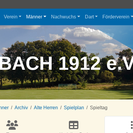
Verein
Männer
Nachwuchs
Dart
Förderverein
BACH 1912 e.
nner
Archiv
Alte Herren
Spielplan
Spieltag