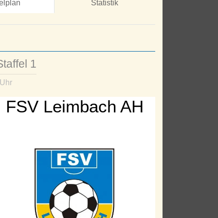
elplan
Statistik
taffel 1
 Uhr
FSV Leimbach AH