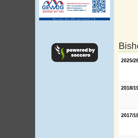
Bish
2025/2
2018/1
2017/1