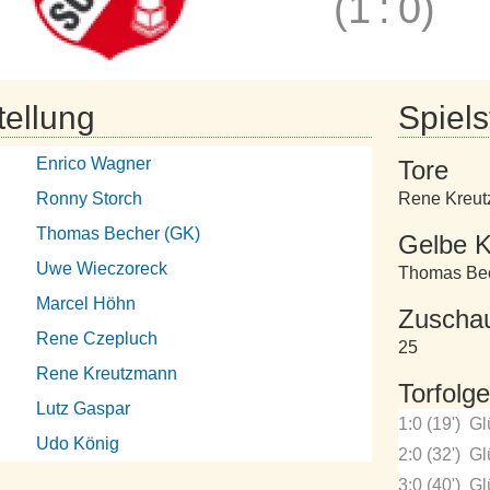
(1
:
0)
tellung
Spielst
Enrico Wagner
Tore
Ronny Storch
Rene Kreu
Thomas Becher (GK)
Gelbe K
Uwe Wieczoreck
Thomas Be
Marcel Höhn
Zuscha
Rene Czepluch
25
Rene Kreutzmann
Torfolge
Lutz Gaspar
1:0 (19')
Gl
Udo König
2:0 (32')
Gl
3:0 (40')
Gl