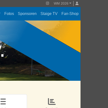
WM 2026
Fotos
Sponsoren
Staige TV
Fan-Shop
V.