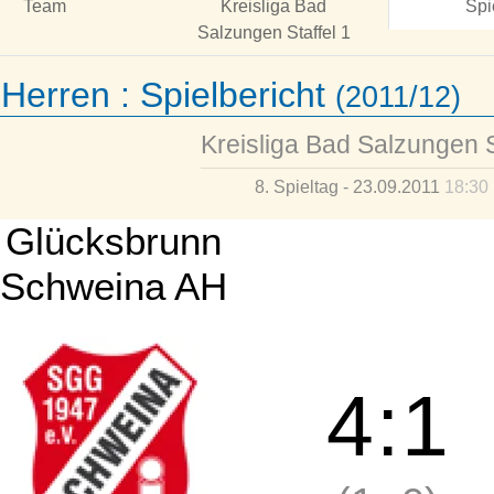
Team
Kreisliga Bad
Spi
Salzungen Staffel 1
 Herren :
Spielbericht
(2011/12)
Kreisliga Bad Salzungen S
8. Spieltag - 23.09.2011
18:30
Glücksbrunn
Schweina AH
4
:
1