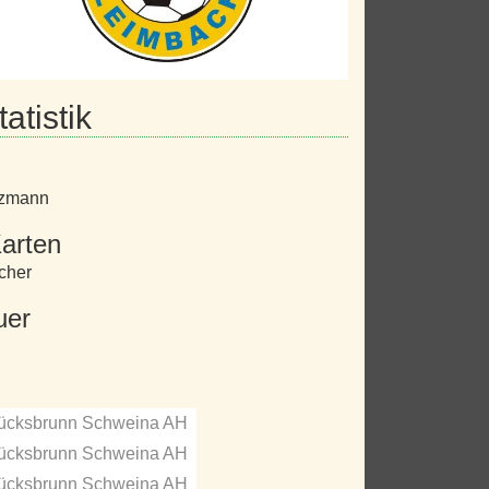
atistik
tzmann
arten
cher
uer
ücksbrunn Schweina AH
ücksbrunn Schweina AH
ücksbrunn Schweina AH