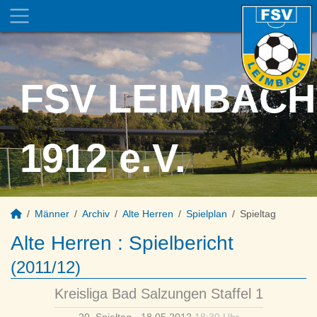
FSV LEIMBACH
1912 e.V.
Männer
Archiv
Alte Herren
Spielplan
Spieltag
Alte Herren :
Spielbericht
(2011/12)
Kreisliga Bad Salzungen Staffel 1