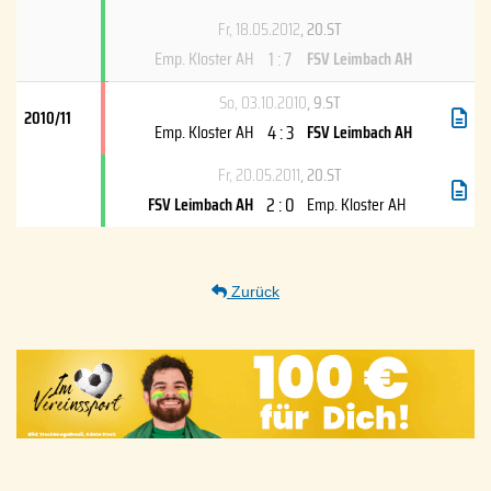
Fr, 18.05.2012
, 20.ST
1 : 7
Emp. Kloster AH
FSV Leimbach AH
So, 03.10.2010
, 9.ST
2010/11
4 : 3
Emp. Kloster AH
FSV Leimbach AH
Fr, 20.05.2011
, 20.ST
2 : 0
FSV Leimbach AH
Emp. Kloster AH
Zurück