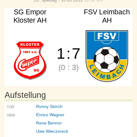
20. Spieltag - 18.05.2012
18:30 Uhr
SG Empor
FSV Leimbach
Kloster AH
AH
1
:
7
(0
:
3)
Aufstellung
Ronny Storch
TOR
Enrico Wagner
ABW
Rene Bennor
Uwe Wieczoreck