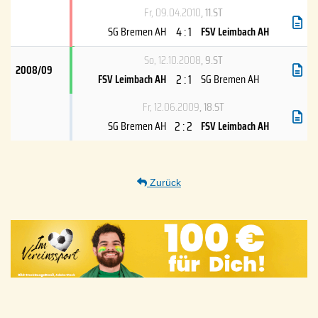
Fr, 09.04.2010
, 11.ST
4 : 1
SG Bremen AH
FSV Leimbach AH
So, 12.10.2008
, 9.ST
2008/09
2 : 1
FSV Leimbach AH
SG Bremen AH
Fr, 12.06.2009
, 18.ST
2 : 2
SG Bremen AH
FSV Leimbach AH
Zurück