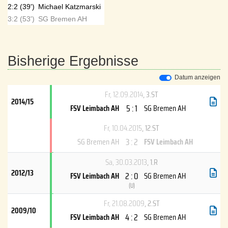
2:2 (39')
Michael Katzmarski
3:2 (53')
SG Bremen AH
Bisherige Ergebnisse
Datum anzeigen
Fr, 12.09.2014
, 3.ST
2014/15
5 : 1
FSV Leimbach AH
SG Bremen AH
Fr, 10.04.2015
, 12.ST
3 : 2
SG Bremen AH
FSV Leimbach AH
Sa, 30.03.2013
, 1.R
2012/13
2 : 0
FSV Leimbach AH
SG Bremen AH
(
U
)
Fr, 21.08.2009
, 2.ST
2009/10
4 : 2
FSV Leimbach AH
SG Bremen AH