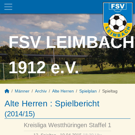
FSV LEIMBACH
1912 e.V.
Männer
Archiv
Alte Herren
Spielplan
Spieltag
Alte Herren :
Spielbericht
(2014/15)
Kreisliga Westthüringen Staffel 1