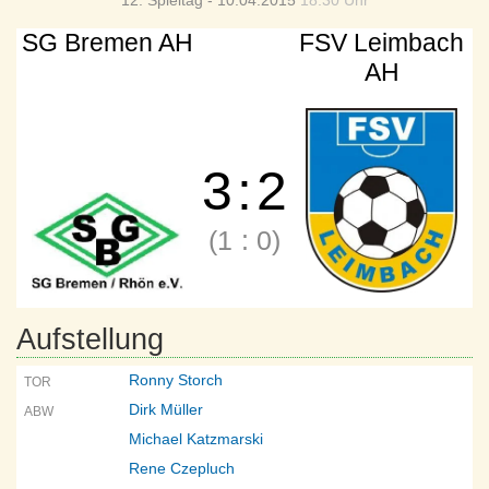
12. Spieltag - 10.04.2015
18:30 Uhr
SG Bremen AH
FSV Leimbach
AH
3
:
2
(1
:
0)
Aufstellung
Ronny Storch
TOR
Dirk Müller
ABW
Michael Katzmarski
Rene Czepluch