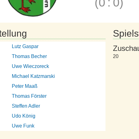
(0
:
0)
tellung
Spielst
Lutz Gaspar
Zuscha
Thomas Becher
20
Uwe Wieczoreck
Michael Katzmarski
Peter Maaß
Thomas Förster
Steffen Adler
Udo König
Uwe Funk