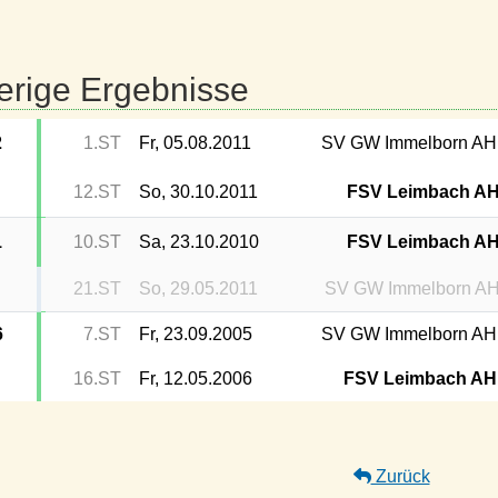
erige Ergebnisse
2
1.ST
Fr, 05.08.2011
SV GW Immelborn AH
12.ST
So, 30.10.2011
FSV Leimbach A
1
10.ST
Sa, 23.10.2010
FSV Leimbach A
21.ST
So, 29.05.2011
SV GW Immelborn A
6
7.ST
Fr, 23.09.2005
SV GW Immelborn AH
16.ST
Fr, 12.05.2006
FSV Leimbach AH
Zurück