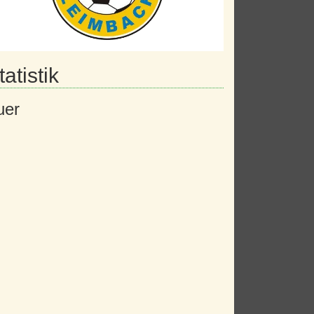
atistik
uer