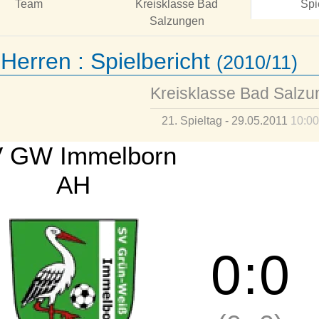
Team
Kreisklasse Bad
Spi
Salzungen
 Herren :
Spielbericht
(2010/11)
Kreisklasse Bad Salz
21. Spieltag - 29.05.2011
10:00
 GW Immelborn
AH
0
:
0