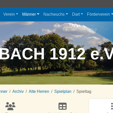
Verein
Männer
Nachwuchs
Dart
Förderverein
BACH 1912 e.
nner
Archiv
Alte Herren
Spielplan
Spieltag