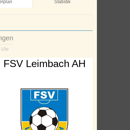
elplan
Statistik
ungen
 Uhr
FSV Leimbach AH