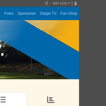
WM 2026
Fotos
Sponsoren
Staige TV
Fan-Shop
V.