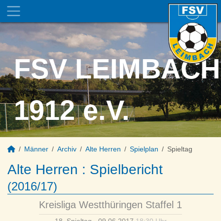
FSV LEIMBACH
1912 e.V.
Männer
Archiv
Alte Herren
Spielplan
Spieltag
Alte Herren :
Spielbericht
(2016/17)
Kreisliga Westthüringen Staffel 1