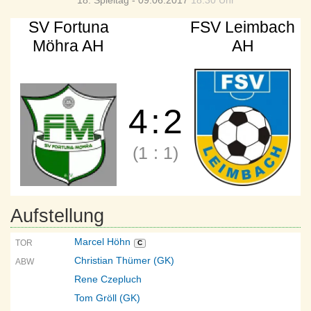
18. Spieltag - 09.06.2017
18:30 Uhr
SV Fortuna
FSV Leimbach
Möhra AH
AH
4
:
2
(1
:
1)
Aufstellung
Marcel Höhn
TOR
C
Christian Thümer (GK)
ABW
Rene Czepluch
Tom Gröll (GK)