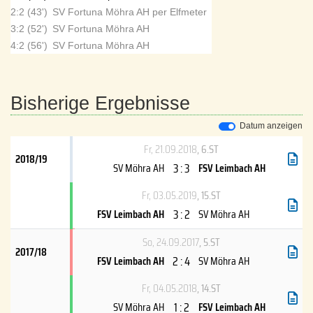
2:2 (43')
SV Fortuna Möhra AH per Elfmeter
3:2 (52')
SV Fortuna Möhra AH
4:2 (56')
SV Fortuna Möhra AH
Bisherige Ergebnisse
Datum anzeigen
Fr, 21.09.2018
, 6.ST
2018/19
3 : 3
SV Möhra AH
FSV Leimbach AH
Fr, 03.05.2019
, 15.ST
3 : 2
FSV Leimbach AH
SV Möhra AH
So, 24.09.2017
, 5.ST
2017/18
2 : 4
FSV Leimbach AH
SV Möhra AH
Fr, 04.05.2018
, 14.ST
1 : 2
SV Möhra AH
FSV Leimbach AH