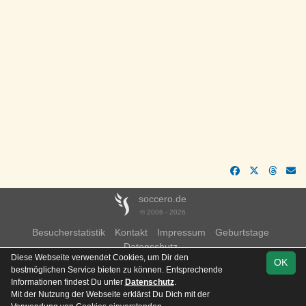
soccero.de
© 2006 - 2026
Besucherstatistik
Kontakt
Impressum
Geburtstage
Datenschutz
Diese Webseite verwendet Cookies, um Dir den
OK
bestmöglichen Service bieten zu können. Entsprechende
Informationen findest Du unter
Datenschutz
.
Mit der Nutzung der Webseite erklärst Du Dich mit der
Team
Kreisliga
Spielplan
Statistik