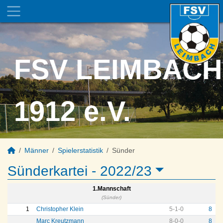
FSV LEIMBACH
1912 e.V.
Männer
Spielerstatistik
Sünder
Sünderkartei -
2022/23
1.Mannschaft
(Sünder)
1
Christopher Klein
5
-
1
-
0
8
Marc Kreutzmann
8
-
0
-
0
8