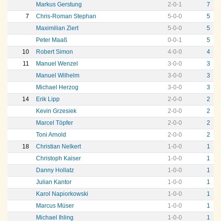
Markus Gerstung
2
-
0
-
1
7
7
Chris-Roman Stephan
5
-
0
-
0
5
Maximilian Ziert
5
-
0
-
0
5
Peter Maaß
0
-
0
-
1
5
10
Robert Simon
4
-
0
-
0
4
11
Manuel Wenzel
3
-
0
-
0
3
Manuel Wilhelm
3
-
0
-
0
3
Michael Herzog
3
-
0
-
0
3
14
Erik Lipp
2
-
0
-
0
2
Kevin Grzesiek
2
-
0
-
0
2
Marcel Töpfer
2
-
0
-
0
2
Toni Arnold
2
-
0
-
0
2
18
Christian Nelkert
1
-
0
-
0
1
Christoph Kaiser
1
-
0
-
0
1
Danny Hollatz
1
-
0
-
0
1
Julian Kantor
1
-
0
-
0
1
Karol Napiorkowski
1
-
0
-
0
1
Marcus Müser
1
-
0
-
0
1
Michael Ihling
1
-
0
-
0
1