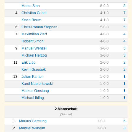
Marko Sinn
8
-
0
-
0
8
4
Christian Gobel
4
-
1
-
0
7
Kevin Reum
4
-
1
-
0
7
6
Chris-Roman Stephan
5
-
0
-
0
5
7
Maximilian Ziert
4
-
0
-
0
4
Robert Simon
4
-
0
-
0
4
9
Manuel Wenzel
3
-
0
-
0
3
Michael Herzog
3
-
0
-
0
3
11
Erik Lipp
2
-
0
-
0
2
Kevin Grzesiek
2
-
0
-
0
2
13
Julian Kantor
1
-
0
-
0
1
Karol Napiorkowski
1
-
0
-
0
1
Markus Gerstung
1
-
0
-
0
1
Michael Ihling
1
-
0
-
0
1
2.Mannschaft
(Sünder)
1
Markus Gerstung
1
-
0
-
1
6
2
Manuel Wilhelm
3
-
0
-
0
3