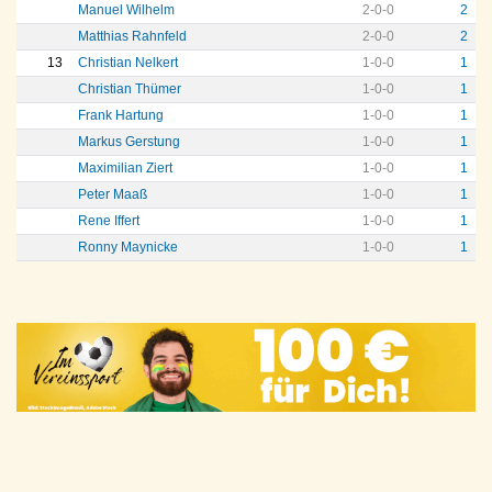
Manuel Wilhelm
2
-
0
-
0
2
Matthias Rahnfeld
2
-
0
-
0
2
13
Christian Nelkert
1
-
0
-
0
1
Christian Thümer
1
-
0
-
0
1
Frank Hartung
1
-
0
-
0
1
Markus Gerstung
1
-
0
-
0
1
Maximilian Ziert
1
-
0
-
0
1
Peter Maaß
1
-
0
-
0
1
Rene Iffert
1
-
0
-
0
1
Ronny Maynicke
1
-
0
-
0
1