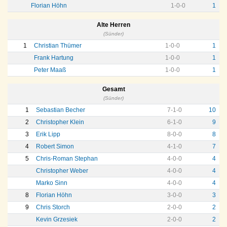
Florian Höhn
1
-
0
-
0
1
Alte Herren
(Sünder)
1
Christian Thümer
1
-
0
-
0
1
Frank Hartung
1
-
0
-
0
1
Peter Maaß
1
-
0
-
0
1
Gesamt
(Sünder)
1
Sebastian Becher
7
-
1
-
0
10
2
Christopher Klein
6
-
1
-
0
9
3
Erik Lipp
8
-
0
-
0
8
4
Robert Simon
4
-
1
-
0
7
5
Chris-Roman Stephan
4
-
0
-
0
4
Christopher Weber
4
-
0
-
0
4
Marko Sinn
4
-
0
-
0
4
8
Florian Höhn
3
-
0
-
0
3
9
Chris Storch
2
-
0
-
0
2
Kevin Grzesiek
2
-
0
-
0
2