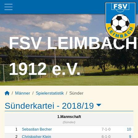
FSV LEIMBACH
1912 e.V.
Männer
Spielerstatistik
Sünder
Sünderkartei -
2018/19
1.Mannschaft
(Sünder)
1
Sebastian Becher
7
-
1
-
0
10
2
Christopher Klein
6
-
1
-
0
9