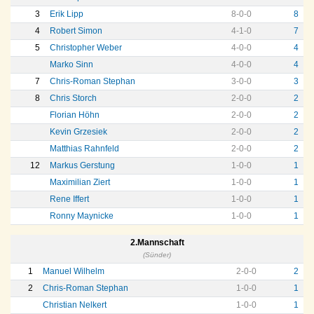
3
Erik Lipp
8
-
0
-
0
8
4
Robert Simon
4
-
1
-
0
7
5
Christopher Weber
4
-
0
-
0
4
Marko Sinn
4
-
0
-
0
4
7
Chris-Roman Stephan
3
-
0
-
0
3
8
Chris Storch
2
-
0
-
0
2
Florian Höhn
2
-
0
-
0
2
Kevin Grzesiek
2
-
0
-
0
2
Matthias Rahnfeld
2
-
0
-
0
2
12
Markus Gerstung
1
-
0
-
0
1
Maximilian Ziert
1
-
0
-
0
1
Rene Iffert
1
-
0
-
0
1
Ronny Maynicke
1
-
0
-
0
1
2.Mannschaft
(Sünder)
1
Manuel Wilhelm
2
-
0
-
0
2
2
Chris-Roman Stephan
1
-
0
-
0
1
Christian Nelkert
1
-
0
-
0
1