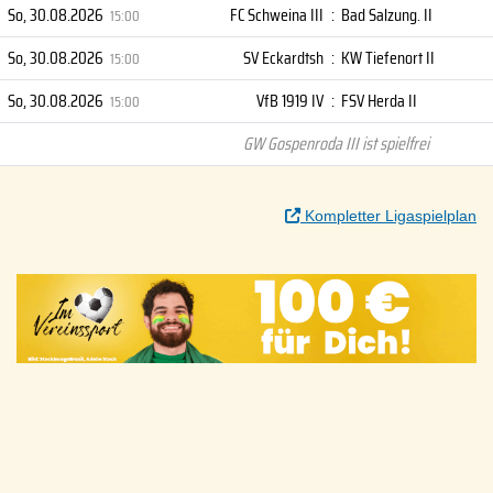
So, 30.08.2026
FC Schweina III
:
Bad Salzung. II
15:00
So, 30.08.2026
SV Eckardtsh
:
KW Tiefenort II
15:00
So, 30.08.2026
VfB 1919 IV
:
FSV Herda II
15:00
GW Gospenroda III ist spielfrei
Kompletter Ligaspielplan