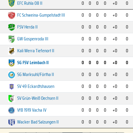
EFC Ruhla 08 II
0
0
0
0
+0
0
FC Schweina-Gumpelstadt III
0
0
0
0
+0
0
FSV Herda II
0
0
0
0
+0
0
GW Gospenroda III
0
0
0
0
+0
0
Kali Werra Tiefenort II
0
0
0
0
+0
0
SG FSV Leimbach II
0
0
0
0
+0
0
SG Marksuhl/Förtha II
0
0
0
0
+0
0
SV 49 Eckardtshausen
0
0
0
0
+0
0
SV Grün-Weiß Oechsen II
0
0
0
0
+0
0
VfB 1919 Vacha IV
0
0
0
0
+0
0
Wacker Bad Salzungen II
0
0
0
0
+0
0