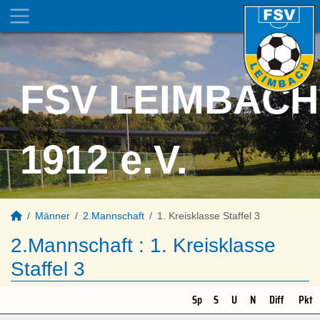
FSV LEIMBACH
1912 e.V.
Männer
2.Mannschaft
1. Kreisklasse Staffel 3
2.Mannschaft :
1. Kreisklasse
Staffel 3
Sp
S
U
N
Diff
Pkt