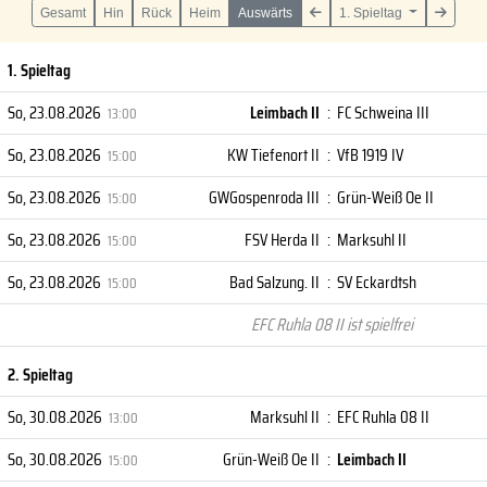
Gesamt
Hin
Rück
Heim
Auswärts
1. Spieltag
1. Spieltag
So, 23.08.2026
Leimbach II
:
FC Schweina III
13:00
So, 23.08.2026
KW Tiefenort II
:
VfB 1919 IV
15:00
So, 23.08.2026
GWGospenroda III
:
Grün-Weiß Oe II
15:00
So, 23.08.2026
FSV Herda II
:
Marksuhl II
15:00
So, 23.08.2026
Bad Salzung. II
:
SV Eckardtsh
15:00
EFC Ruhla 08 II ist spielfrei
2. Spieltag
So, 30.08.2026
Marksuhl II
:
EFC Ruhla 08 II
13:00
So, 30.08.2026
Grün-Weiß Oe II
:
Leimbach II
15:00