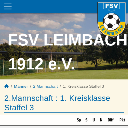
FSV LEIMBACH
1912 e.V.
Männer
2.Mannschaft
1. Kreisklasse Staffel 3
2.Mannschaft :
1. Kreisklasse
Staffel 3
Sp
S
U
N
Diff
Pkt