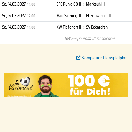
So, 14.03.2027
EFC Ruhla 08 II
:
Marksuhl II
14:00
So, 14.03.2027
Bad Salzung. II
:
FC Schweina III
14:00
So, 14.03.2027
KW Tiefenort II
:
SV Eckardtsh
14:00
GW Gospenroda III ist spielfrei
Kompletter Ligaspielplan