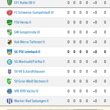
EFC Ruhla 08 II
0
0
0
0
+0
0
FC Schweina-Gumpelstadt III
0
0
0
0
+0
0
FSV Herda II
0
0
0
0
+0
0
GW Gospenroda III
0
0
0
0
+0
0
Kali Werra Tiefenort II
0
0
0
0
+0
0
SG FSV Leimbach II
0
0
0
0
+0
0
SG Marksuhl/Förtha II
0
0
0
0
+0
0
SV 49 Eckardtshausen
0
0
0
0
+0
0
SV Grün-Weiß Oechsen II
0
0
0
0
+0
0
VfB 1919 Vacha IV
0
0
0
0
+0
0
Wacker Bad Salzungen II
0
0
0
0
+0
0