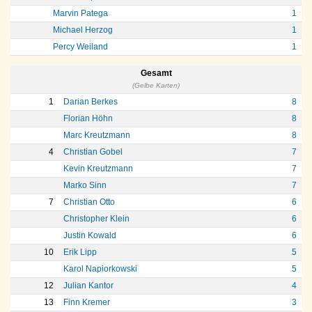
Marvin Patega
1
Michael Herzog
1
Percy Weiland
1
Gesamt
(Gelbe Karten)
1
Darian Berkes
8
Florian Höhn
8
Marc Kreutzmann
8
4
Christian Gobel
7
Kevin Kreutzmann
7
Marko Sinn
7
7
Christian Otto
6
Christopher Klein
6
Justin Kowald
6
10
Erik Lipp
5
Karol Napiorkowski
5
12
Julian Kantor
4
13
Finn Kremer
3