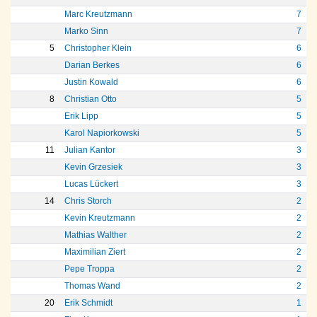
Marc Kreutzmann
7
Marko Sinn
7
5
Christopher Klein
6
Darian Berkes
6
Justin Kowald
6
8
Christian Otto
5
Erik Lipp
5
Karol Napiorkowski
5
11
Julian Kantor
3
Kevin Grzesiek
3
Lucas Lückert
3
14
Chris Storch
2
Kevin Kreutzmann
2
Mathias Walther
2
Maximilian Ziert
2
Pepe Troppa
2
Thomas Wand
2
20
Erik Schmidt
1