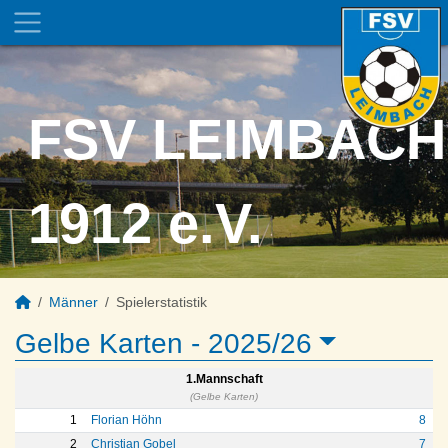
FSV LEIMBACH
1912 e.V.
Männer
Spielerstatistik
Gelbe Karten -
2025/26
1.Mannschaft
(Gelbe Karten)
1
Florian Höhn
8
2
Christian Gobel
7