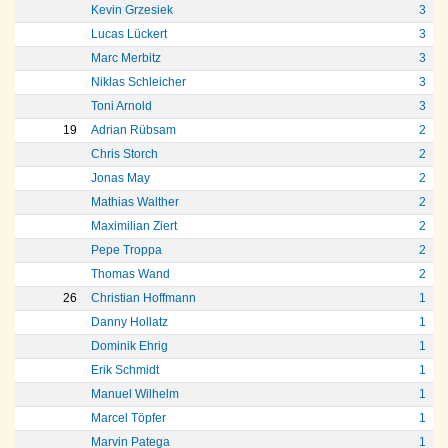
Kevin Grzesiek
3
Lucas Lückert
3
Marc Merbitz
3
Niklas Schleicher
3
Toni Arnold
3
19
Adrian Rübsam
2
Chris Storch
2
Jonas May
2
Mathias Walther
2
Maximilian Ziert
2
Pepe Troppa
2
Thomas Wand
2
26
Christian Hoffmann
1
Danny Hollatz
1
Dominik Ehrig
1
Erik Schmidt
1
Manuel Wilhelm
1
Marcel Töpfer
1
Marvin Patega
1