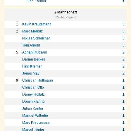
Finn Kremer
1
2.Mannschaft
(Gelbe Karten)
1
Kevin Kreutzmann
5
2
Marc Merbitz
3
Niklas Schleicher
3
Toni Arnold
3
5
Adrian Rübsam
2
Darian Berkes
2
Finn Kremer
2
Jonas May
2
9
Christian Hoffmann
1
Christian Otto
1
Danny Hollatz
1
Dominik Ehrig
1
Julian Kantor
1
Manuel Wilhelm
1
Marc Kreutzmann
1
Marcel Töpfer
1