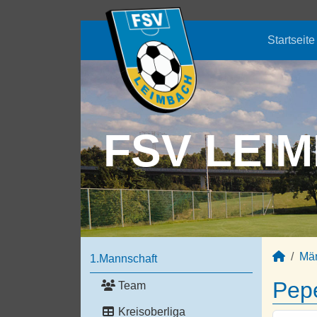
Startseite
FSV LEIM
Mä
1.Mannschaft
Pep
Team
Kreisoberliga