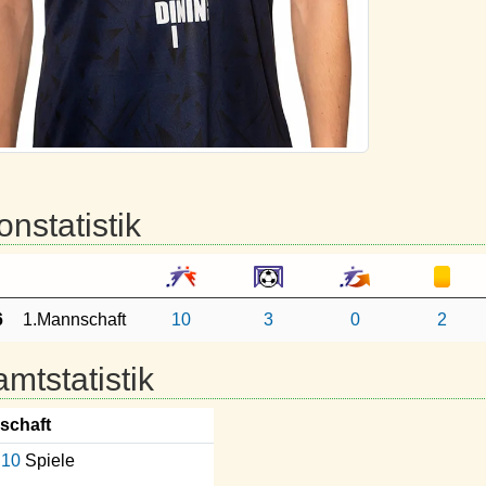
onstatistik
6
1.Mannschaft
10
3
0
2
mtstatistik
schaft
10
Spiele