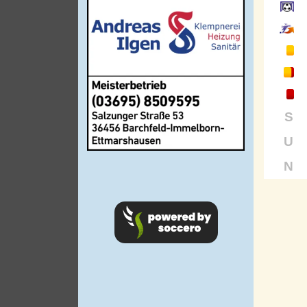
S
U
N