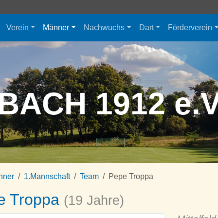
Verein
Männer
Nachwuchs
Dart
Förderverein
BACH 1912 e.
nner
1.Mannschaft
Team
Pepe Troppa
e Troppa
(19 Jahre)