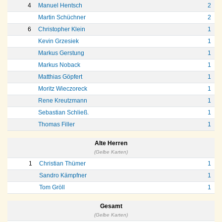
4
Manuel Hentsch
2
Martin Schüchner
2
6
Christopher Klein
1
Kevin Grzesiek
1
Markus Gerstung
1
Markus Noback
1
Matthias Göpfert
1
Moritz Wieczoreck
1
Rene Kreutzmann
1
Sebastian Schließ.
1
Thomas Filler
1
Alte Herren
(Gelbe Karten)
1
Christian Thümer
1
Sandro Kämpfner
1
Tom Gröll
1
Gesamt
(Gelbe Karten)