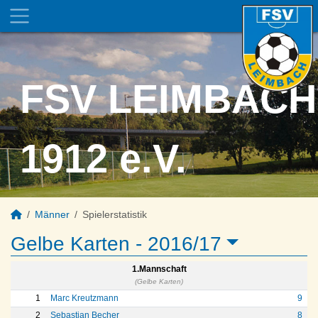
FSV LEIMBACH
1912 e.V.
Männer
Spielerstatistik
Gelbe Karten -
2016/17
1.Mannschaft
(Gelbe Karten)
1
Marc Kreutzmann
9
2
Sebastian Becher
8