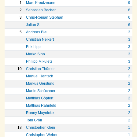
1
Marc Kreutzmann
9
2
Sebastian Becher
8
3
Chris-Roman Stephan
6
Julian S.
6
5
Andreas Blau
3
Christian Nelkert
3
Erik Lipp
3
Marko Sinn
3
Philipp Mikuletz
3
10
Christian Thümer
2
Manuel Hentsch
2
Markus Gerstung
2
Martin Schüchner
2
Matthias Göpfert
2
Matthias Rahnfeld
2
Ronny Maynicke
2
Tom Gröll
2
18
Christopher Klein
1
Christopher Weber
1