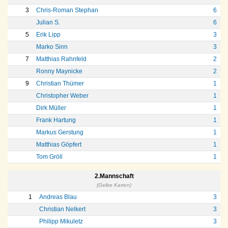
3
Chris-Roman Stephan
6
Julian S.
6
5
Erik Lipp
3
Marko Sinn
3
7
Matthias Rahnfeld
2
Ronny Maynicke
2
9
Christian Thümer
1
Christopher Weber
1
Dirk Müller
1
Frank Hartung
1
Markus Gerstung
1
Matthias Göpfert
1
Tom Gröll
1
2.Mannschaft
(Gelbe Karten)
1
Andreas Blau
3
Christian Nelkert
3
Philipp Mikuletz
3