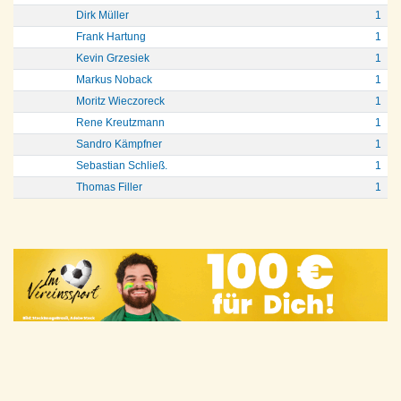
Dirk Müller
1
Frank Hartung
1
Kevin Grzesiek
1
Markus Noback
1
Moritz Wieczoreck
1
Rene Kreutzmann
1
Sandro Kämpfner
1
Sebastian Schließ.
1
Thomas Filler
1