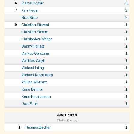
6
Marcel Töpfer
3
7
Ken Heger
2
Nico Bitter
2
9
Christian Siewert
1
Christian Stemm
1
Christopher Weber
1
Danny Hollatz
1
Markus Gerstung
1
Matthias Weyh
1
Michael Ihling
1
Michael Katzmarski
1
Philipp Mikuletz
1
Rene Bennor
1
Rene Kreutzmann
1
Uwe Funk
1
Alte Herren
(Gelbe Karten)
1
Thomas Becher
1