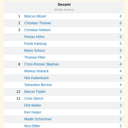
Gesamt
(Gelbe Karten)
1
Marcus Müser
8
2
Christian Thümer
6
3
Christian Nelkert
5
Florian Höhn
5
Frank Hartung
5
Mario Schuur
5
Thomas Filler
5
8
Chris-Roman Stephan
4
Markus Noback
4
Nils Kallenbach
4
Sebastian Becher
4
12
Marcel Töpfer
3
13
Chris Storch
2
Dirk Müller
2
Ken Heger
2
Martin Schüchner
2
Nico Bitter
2