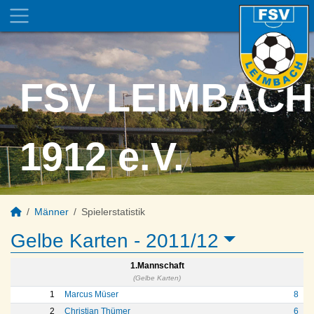
FSV LEIMBACH
1912 e.V.
Männer
Spielerstatistik
Gelbe Karten -
2011/12
1.Mannschaft
(Gelbe Karten)
1
Marcus Müser
8
2
Christian Thümer
6