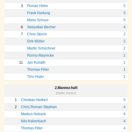
3
Florian Höhn
5
Frank Hartung
5
Mario Schuur
5
6
Sebastian Becher
4
7
Chris Storch
2
Dirk Müller
2
Martin Schüchner
2
Ronny Maynicke
2
11
Jan Kunath
1
Thomas Filler
1
Tino Hujer
1
2.Mannschaft
(Gelbe Karten)
1
Christian Nelkert
5
2
Chris-Roman Stephan
4
Markus Noback
4
Nils Kallenbach
4
Thomas Filler
4