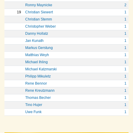
Ronny Maynicke
2
19
Christian Siewert
1
Christian Stemm
1
Christopher Weber
1
Danny Hollatz
1
Jan Kunath
1
Markus Gerstung
1
Matthias Weyh
1
Michael Ihling
1
Michael Katzmarski
1
Philipp Mikuletz
1
Rene Bennor
1
Rene Kreutzmann
1
Thomas Becher
1
Tino Hujer
1
Uwe Funk
1