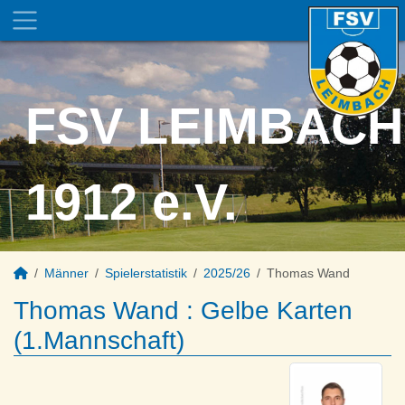
FSV LEIMBACH
1912 e.V.
Männer
Spielerstatistik
2025/26
Thomas Wand
Thomas Wand : Gelbe Karten
(1.Mannschaft)