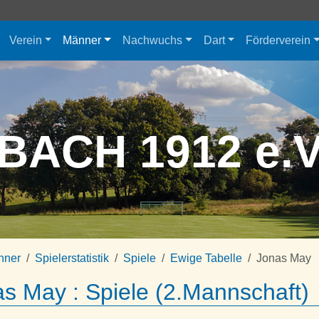
Verein
Männer
Nachwuchs
Dart
Förderverein
BACH 1912 e.
nner
Spielerstatistik
Spiele
Ewige Tabelle
Jonas May
s May : Spiele (2.Mannschaft)