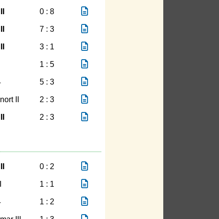
II
0 : 8
II
7 : 3
II
3 : 1
1 : 5
4
5 : 3
ort II
2 : 3
II
2 : 3
II
0 : 2
I
1 : 1
4
1 : 2