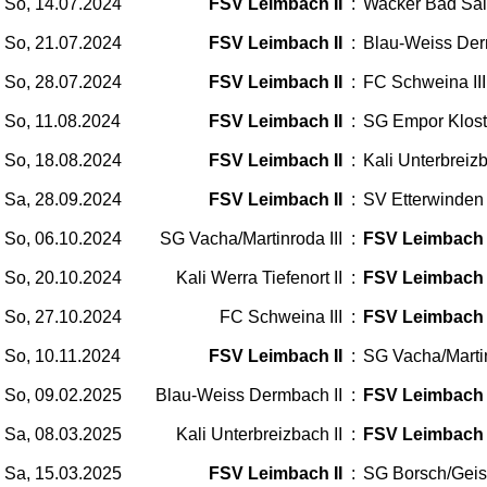
So, 14.07.2024
FSV Leimbach II
:
Wacker Bad Sal
So, 21.07.2024
FSV Leimbach II
:
Blau-Weiss Der
So, 28.07.2024
FSV Leimbach II
:
FC Schweina III
So, 11.08.2024
FSV Leimbach II
:
SG Empor Klost
So, 18.08.2024
FSV Leimbach II
:
Kali Unterbreizb
Sa, 28.09.2024
FSV Leimbach II
:
SV Etterwinden
So, 06.10.2024
SG Vacha/Martinroda III
:
FSV Leimbach 
So, 20.10.2024
Kali Werra Tiefenort II
:
FSV Leimbach 
So, 27.10.2024
FC Schweina III
:
FSV Leimbach 
So, 10.11.2024
FSV Leimbach II
:
SG Vacha/Martin
So, 09.02.2025
Blau-Weiss Dermbach II
:
FSV Leimbach 
Sa, 08.03.2025
Kali Unterbreizbach II
:
FSV Leimbach 
Sa, 15.03.2025
FSV Leimbach II
:
SG Borsch/Geism