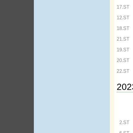
17.ST
12.ST
18.ST
21.ST
19.ST
20.ST
22.ST
202
2.ST