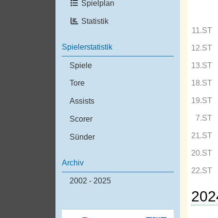
Spielplan
Statistik
11.ST
Spielerstatistik
12.ST
Spiele
13.ST
18.ST
Tore
19.ST
Assists
7.ST
Scorer
21.ST
Sünder
20.ST
Archiv
22.ST
2002 - 2025
202