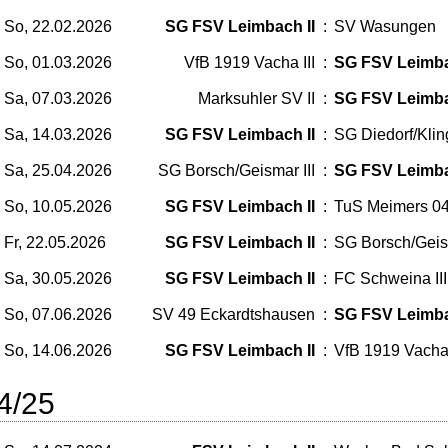
So, 22.02.2026
SG FSV Leimbach II
:
SV Wasungen
So, 01.03.2026
VfB 1919 Vacha III
:
SG FSV Leimba
Sa, 07.03.2026
Marksuhler SV II
:
SG FSV Leimba
Sa, 14.03.2026
SG FSV Leimbach II
:
SG Diedorf/Kling
Sa, 25.04.2026
SG Borsch/Geismar III
:
SG FSV Leimba
So, 10.05.2026
SG FSV Leimbach II
:
TuS Meimers 0
Fr, 22.05.2026
SG FSV Leimbach II
:
SG Borsch/Geism
Sa, 30.05.2026
SG FSV Leimbach II
:
FC Schweina III
So, 07.06.2026
SV 49 Eckardtshausen
:
SG FSV Leimba
So, 14.06.2026
SG FSV Leimbach II
:
VfB 1919 Vacha 
4/25