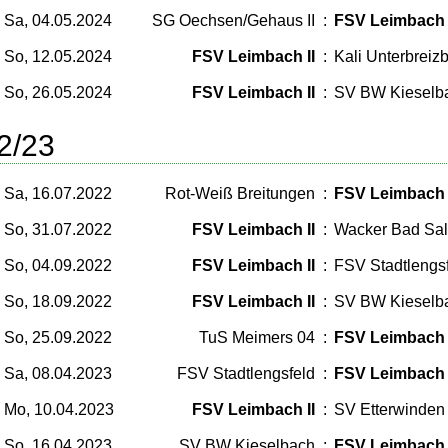
Sa, 04.05.2024
SG Oechsen/Gehaus II
:
FSV Leimbach 
So, 12.05.2024
FSV Leimbach II
:
Kali Unterbreizb
So, 26.05.2024
FSV Leimbach II
:
SV BW Kieselb
2/23
Sa, 16.07.2022
Rot-Weiß Breitungen
:
FSV Leimbach 
So, 31.07.2022
FSV Leimbach II
:
Wacker Bad Sal
So, 04.09.2022
FSV Leimbach II
:
FSV Stadtlengs
So, 18.09.2022
FSV Leimbach II
:
SV BW Kieselb
So, 25.09.2022
TuS Meimers 04
:
FSV Leimbach 
Sa, 08.04.2023
FSV Stadtlengsfeld
:
FSV Leimbach 
Mo, 10.04.2023
FSV Leimbach II
:
SV Etterwinden
So, 16.04.2023
SV BW Kieselbach
:
FSV Leimbach 