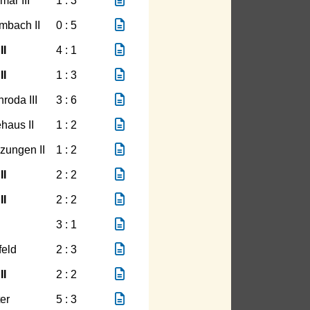
ar III
1 : 3
mbach II
0 : 5
II
4 : 1
II
1 : 3
roda III
3 : 6
haus II
1 : 2
zungen II
1 : 2
II
2 : 2
II
2 : 2
3 : 1
feld
2 : 3
II
2 : 2
er
5 : 3