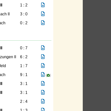
II
1 : 2
ach II
3 : 0
ach
0 : 2
II
0 : 7
zungen II
6 : 2
feld
1 : 7
ach
9 : 1
(
)
II
3 : 1
II
3 : 1
2 : 4
II
1 : 3