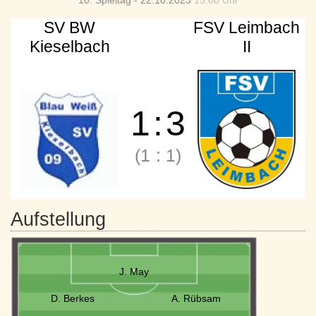
10. Spieltag - 22.10.2023
15:00 Uhr
SV BW
FSV Leimbach
Kieselbach
II
1
:
3
(1
:
1)
Aufstellung
J. May
D. Berkes
A. Rübsam