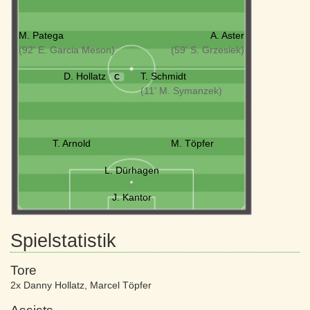
M. Patega
A. Aster
(92' E. Garcia Meson)
(59' S. Grzesiek)
D. Hollatz
T. Schmidt
C
(11' M. Symanzek)
T. Arnold
M. Töpfer
L. Dürhagen
J. Kantor
Spielstatistik
Tore
2x Danny Hollatz
,
Marcel Töpfer