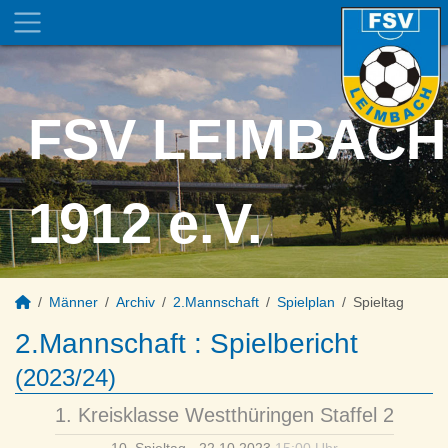
FSV LEIMBACH
1912 e.V.
Männer
Archiv
2.Mannschaft
Spielplan
Spieltag
2.Mannschaft :
Spielbericht
(2023/24)
1. Kreisklasse Westthüringen Staffel 2