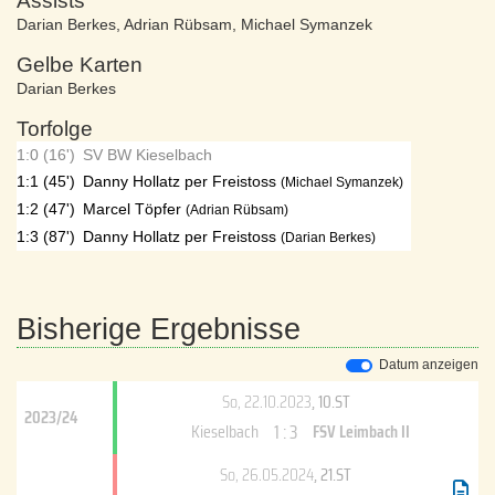
Assists
Darian Berkes
,
Adrian Rübsam
,
Michael Symanzek
Gelbe Karten
Darian Berkes
Torfolge
1:0 (16')
SV BW Kieselbach
1:1 (45')
Danny Hollatz per Freistoss
(Michael Symanzek)
1:2 (47')
Marcel Töpfer
(Adrian Rübsam)
1:3 (87')
Danny Hollatz per Freistoss
(Darian Berkes)
Bisherige Ergebnisse
Datum anzeigen
So, 22.10.2023
, 10.ST
2023/24
1 : 3
Kieselbach
FSV Leimbach II
So, 26.05.2024
, 21.ST