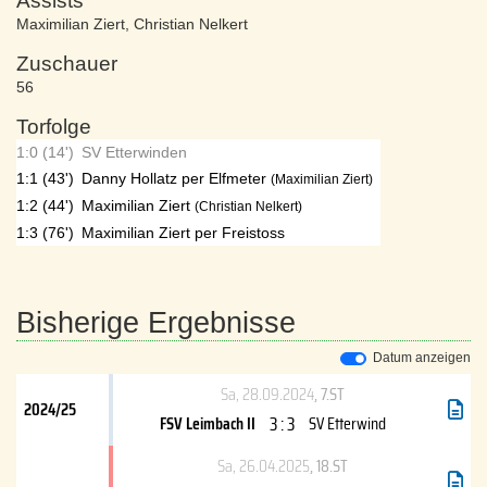
Assists
Maximilian Ziert
,
Christian Nelkert
Zuschauer
56
Torfolge
1:0 (14')
SV Etterwinden
1:1 (43')
Danny Hollatz per Elfmeter
(Maximilian Ziert)
1:2 (44')
Maximilian Ziert
(Christian Nelkert)
1:3 (76')
Maximilian Ziert per Freistoss
Bisherige Ergebnisse
Datum anzeigen
Sa, 28.09.2024
, 7.ST
2024/25
3 : 3
FSV Leimbach II
SV Etterwind
Sa, 26.04.2025
, 18.ST