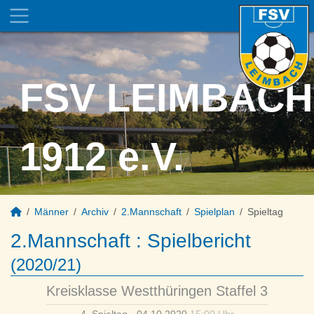
FSV LEIMBACH
1912 e.V.
Männer
Archiv
2.Mannschaft
Spielplan
Spieltag
2.Mannschaft :
Spielbericht
(2020/21)
Kreisklasse Westthüringen Staffel 3