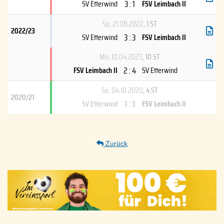
3 : 1
SV Etterwind
FSV Leimbach II
So, 21.08.2022
, 1.ST
2022/23
3 : 3
SV Etterwind
FSV Leimbach II
Mo, 10.04.2023
, 10.ST
2 : 4
FSV Leimbach II
SV Etterwind
So, 04.10.2020
, 4.ST
2020/21
1 : 3
SV Etterwind
FSV Leimbach II
Zurück