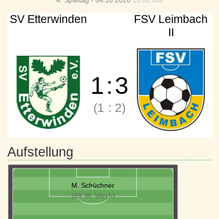
4. Spieltag - 04.10.2020
15:00 Uhr
SV Etterwinden
FSV Leimbach
II
1
:
3
(1
:
2)
Aufstellung
M. Schüchner
(88' M. Weyh)