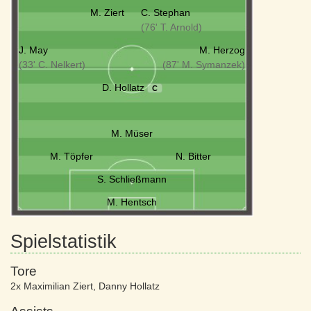
M. Ziert
C. Stephan
(76' T. Arnold)
J. May
M. Herzog
(33' C. Nelkert)
(87' M. Symanzek)
D. Hollatz
C
M. Müser
M. Töpfer
N. Bitter
S. Schließmann
M. Hentsch
Spielstatistik
Tore
2x Maximilian Ziert
,
Danny Hollatz