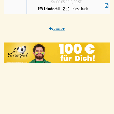
So, 06.05.2012
, 22.ST
2 : 2
FSV Leimbach II
Kieselbach
Zurück