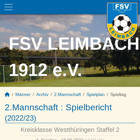
FSV LEIMBACH
1912 e.V.
Männer
Archiv
2.Mannschaft
Spielplan
Spieltag
2.Mannschaft :
Spielbericht
(2022/23)
Kreisklasse Westthüringen Staffel 2