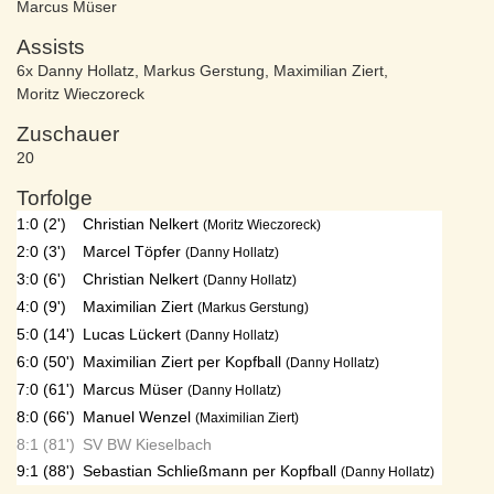
Marcus Müser
Assists
6x Danny Hollatz
,
Markus Gerstung
,
Maximilian Ziert
,
Moritz Wieczoreck
Zuschauer
20
Torfolge
1:0 (2')
Christian Nelkert
(Moritz Wieczoreck)
2:0 (3')
Marcel Töpfer
(Danny Hollatz)
3:0 (6')
Christian Nelkert
(Danny Hollatz)
4:0 (9')
Maximilian Ziert
(Markus Gerstung)
5:0 (14')
Lucas Lückert
(Danny Hollatz)
6:0 (50')
Maximilian Ziert per Kopfball
(Danny Hollatz)
7:0 (61')
Marcus Müser
(Danny Hollatz)
8:0 (66')
Manuel Wenzel
(Maximilian Ziert)
8:1 (81')
SV BW Kieselbach
9:1 (88')
Sebastian Schließmann per Kopfball
(Danny Hollatz)