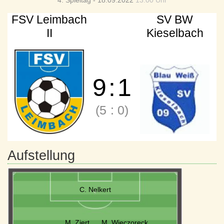
4. Spieltag - 18.09.2022
13:00 Uhr
FSV Leimbach
SV BW
II
Kieselbach
9
:
1
(5
:
0)
Aufstellung
C. Nelkert
M. Ziert
M. Wieczoreck