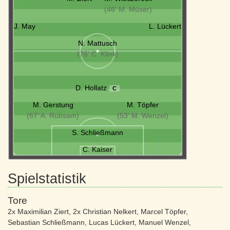
(46' M. Müser)
J. May
L. Lückert
N. Mattusch
(76' C. Klink)
D. Hollatz
C
M. Gerstung
M. Töpfer
(67' A. Rübsam)
(53' M. Wenzel)
S. Schließmann
C. Kaiser
Spielstatistik
Tore
2x Maximilian Ziert
,
2x Christian Nelkert
,
Marcel Töpfer
,
Sebastian Schließmann
,
Lucas Lückert
,
Manuel Wenzel
,