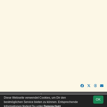
soccero.de
Diese Webseite verwendet Cookies, um Dir den
OK
© 2006 - 2026
bestmöglichen Service bieten zu können. Entsprechende
Informationen findest Du unter
Datenschutz
.