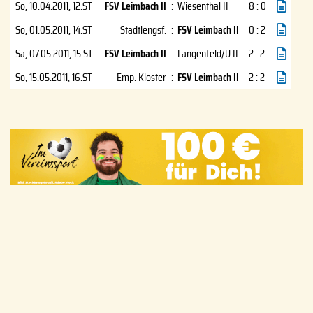
So, 10.04.2011
, 12.ST
FSV Leimbach II
:
Wiesenthal II
8 : 0
So, 01.05.2011
, 14.ST
Stadtlengsf.
:
FSV Leimbach II
0 : 2
Sa, 07.05.2011
, 15.ST
FSV Leimbach II
:
Langenfeld/U II
2 : 2
So, 15.05.2011
, 16.ST
Emp. Kloster
:
FSV Leimbach II
2 : 2