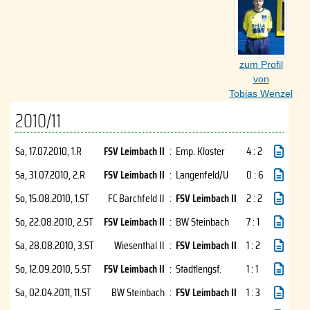
zum Profil
von
Tobias Wenzel
2010/11
Sa, 17.07.2010
, 1.R
FSV Leimbach II
:
Emp. Kloster
4 : 2
Sa, 31.07.2010
, 2.R
FSV Leimbach II
:
Langenfeld/U
0 : 6
So, 15.08.2010
, 1.ST
FC Barchfeld II
:
FSV Leimbach II
2 : 2
So, 22.08.2010
, 2.ST
FSV Leimbach II
:
BW Steinbach
7 : 1
Sa, 28.08.2010
, 3.ST
Wiesenthal II
:
FSV Leimbach II
1 : 2
So, 12.09.2010
, 5.ST
FSV Leimbach II
:
Stadtlengsf.
1 : 1
Sa, 02.04.2011
, 11.ST
BW Steinbach
:
FSV Leimbach II
1 : 3