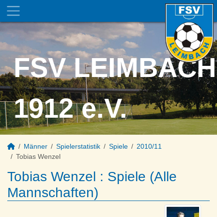
FSV LEIMBACH
1912 e.V.
Männer
Spielerstatistik
Spiele
2010/11
Tobias Wenzel
Tobias Wenzel : Spiele (Alle
Mannschaften)