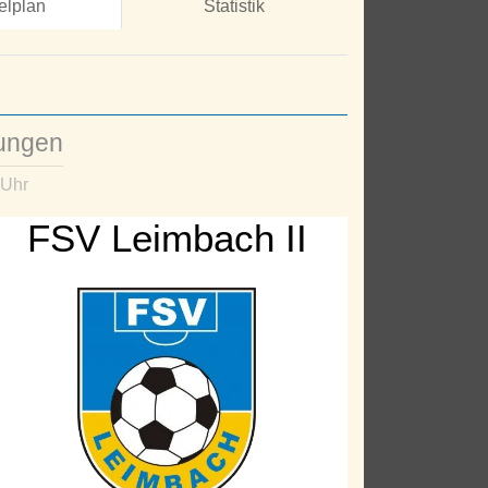
elplan
Statistik
)
zungen
 Uhr
FSV Leimbach II