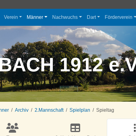
Verein
Männer
Nachwuchs
Dart
Förderverein
BACH 1912 e.
nner
Archiv
2.Mannschaft
Spielplan
Spieltag