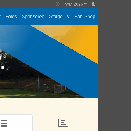
WM 2026
Fotos
Sponsoren
Staige TV
Fan-Shop
V.