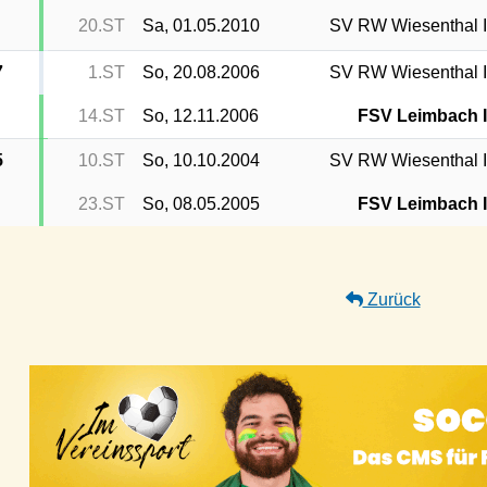
20.ST
Sa, 01.05.2010
SV RW Wiesenthal I
7
1.ST
So, 20.08.2006
SV RW Wiesenthal I
14.ST
So, 12.11.2006
FSV Leimbach I
5
10.ST
So, 10.10.2004
SV RW Wiesenthal I
23.ST
So, 08.05.2005
FSV Leimbach I
Zurück