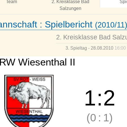
Team
2. Kreisklasse Bad
Spi
Salzungen
annschaft :
Spielbericht
(2010/11
2. Kreisklasse Bad Sal
3. Spieltag - 28.08.2010
16:00
RW Wiesenthal II
1
:
2
(0
:
1)