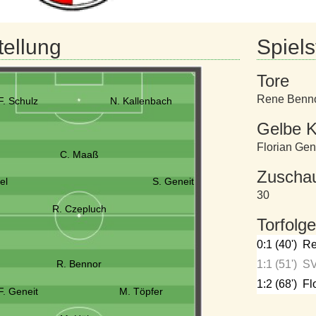
tellung
Spielst
Tore
Rene Benn
F. Schulz
N. Kallenbach
Gelbe K
Florian Gen
C. Maaß
Zuscha
el
S. Geneit
30
R. Czepluch
Torfolge
0:1 (40')
Re
R. Bennor
1:1 (51')
SV
1:2 (68')
Fl
F. Geneit
M. Töpfer