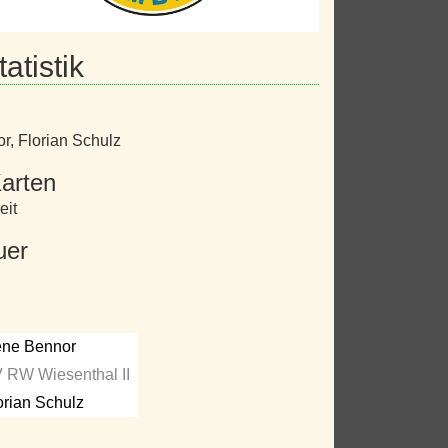
atistik
or
,
Florian Schulz
arten
eit
uer
ne Bennor
 RW Wiesenthal II
orian Schulz