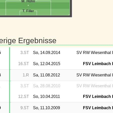
M. Höhn
T. Filler
erige Ergebnisse
5
3.ST
So, 14.09.2014
SV RW Wiesenthal I
16.ST
So, 12.04.2015
FSV Leimbach I
3
1.R
Sa, 11.08.2012
SV RW Wiesenthal I
1
3.ST
Sa, 28.08.2010
SV RW Wiesenthal I
12.ST
So, 10.04.2011
FSV Leimbach I
0
9.ST
So, 11.10.2009
FSV Leimbach I