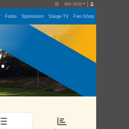
WM 2026
Fotos
Sponsoren
Staige TV
Fan-Shop
V.