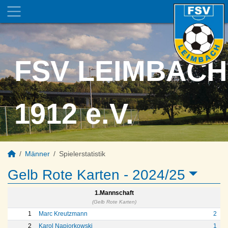
FSV LEIMBACH
1912 e.V.
Männer
Spielerstatistik
Gelb Rote Karten -
2024/25
1.Mannschaft
(Gelb Rote Karten)
1
Marc Kreutzmann
2
2
Karol Napiorkowski
1