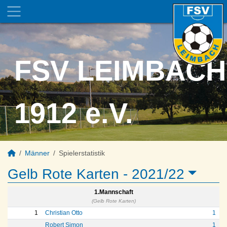
FSV LEIMBACH
1912 e.V.
Männer
Spielerstatistik
Gelb Rote Karten -
2021/22
1.Mannschaft
(Gelb Rote Karten)
1
Christian Otto
1
Robert Simon
1