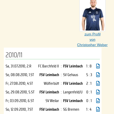
zum Profil
von
Christopher Weber
2010/11
Sa, 31.07.2010
, 2.R
FC Barchfeld II
:
FSV Leimbach
1 : 8
So, 08.08.2010
, 1.ST
FSV Leimbach
:
SV Gehaus
5 : 3
Fr, 27.08.2010
, 4.ST
Wölferbütt
:
FSV Leimbach
2 : 1
So, 29.08.2010
, 5.ST
FSV Leimbach
:
Langenfeld/U
0 : 1
Fr, 03.09.2010
, 6.ST
SV Weilar
:
FSV Leimbach
0 : 1
So, 12.09.2010
, 7.ST
FSV Leimbach
:
SG Bremen
1 : 4