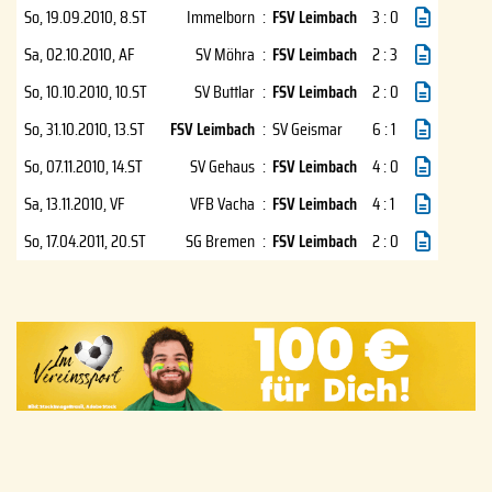
So, 19.09.2010
, 8.ST
Immelborn
:
FSV Leimbach
3 : 0
Sa, 02.10.2010
, AF
SV Möhra
:
FSV Leimbach
2 : 3
So, 10.10.2010
, 10.ST
SV Buttlar
:
FSV Leimbach
2 : 0
So, 31.10.2010
, 13.ST
FSV Leimbach
:
SV Geismar
6 : 1
So, 07.11.2010
, 14.ST
SV Gehaus
:
FSV Leimbach
4 : 0
Sa, 13.11.2010
, VF
VFB Vacha
:
FSV Leimbach
4 : 1
So, 17.04.2011
, 20.ST
SG Bremen
:
FSV Leimbach
2 : 0