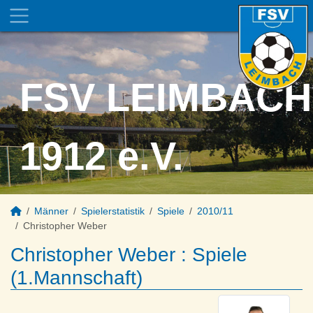
FSV LEIMBACH
1912 e.V.
Männer
Spielerstatistik
Spiele
2010/11
Christopher Weber
Christopher Weber : Spiele
(1.Mannschaft)