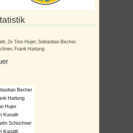
atistik
ath
,
2x Tino Hujer
,
Sebastian Becher
,
üchner
,
Frank Hartung
uer
bastian Becher
ank Hartung
no Hujer
n Kunath
rtin Schüchner
n Kunath