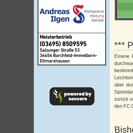
*** P
Einene P
durchwac
bestimm
Leichtsi
aber dur
Spielst
zurück u
den FC 0
Bish