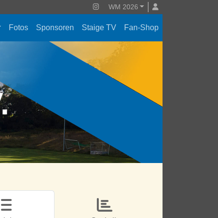
WM 2026
Fotos
Sponsoren
Staige TV
Fan-Shop
V.