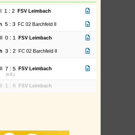
1 : 2
I
FSV Leimbach
5 : 3
h
FC 02 Barchfeld II
0 : 1
II
FSV Leimbach
3 : 2
h
FC 02 Barchfeld II
7 : 5
II
FSV Leimbach
(
n.E.
)
1 : 8
II
FSV Leimbach