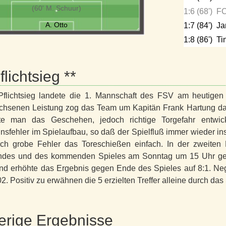
(60' M. Schuur)
1:6 (68')
FC
A. Otto
1:7 (84')
Ja
1:8 (86')
Ti
flichtsieg **
flichtsieg landete die 1. Mannschaft des FSV am heutigen 
hsenen Leistung zog das Team um Kapitän Frank Hartung dam
te man das Geschehen, jedoch richtige Torgefahr entwi
nnsfehler im Spielaufbau, so daß der Spielfluß immer wieder 
ch grobe Fehler das Toreschießen einfach. In der zweiten 
andes und des kommenden Spieles am Sonntag um 15 Uhr g
nd erhöhte das Ergebnis gegen Ende des Spieles auf 8:1. Nega
2. Positiv zu erwähnen die 5 erzielten Treffer alleine durch da
erige Ergebnisse