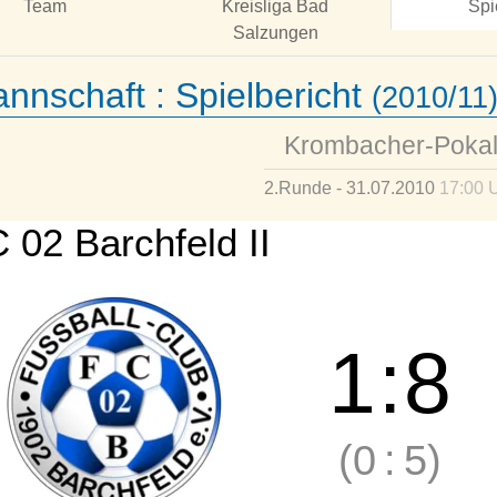
Team
Kreisliga Bad
Spi
Salzungen
annschaft :
Spielbericht
(2010/11
Krombacher-Poka
2.Runde - 31.07.2010
17:00 
 02 Barchfeld II
1
:
8
(0
:
5)