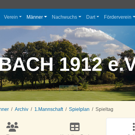
Verein
Männer
Nachwuchs
Dart
Förderverein
BACH 1912 e.
nner
Archiv
1.Mannschaft
Spielplan
Spieltag