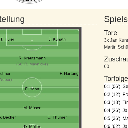
tellung
Spielst
Tore
T. Hujer
J. Kunath
3x Jan Kun
Martin Sch
Zuscha
R. Kreutzmann
(60' R. Maynicke)
60
üchner
F. Hartung
Torfolge
 Weber)
0:1 (06')
Se
F. Höhn
0:2 (12')
Fr
0:3 (18')
Ti
M. Müser
0:4 (26')
Ja
S. Becher
C. Thümer
0:5 (36')
Ma
0:6 (62')
Ja
D. Müller