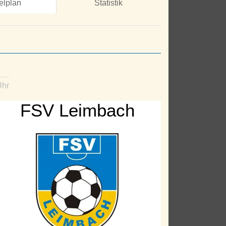
elplan
Statistik
)
l
Uhr
FSV Leimbach