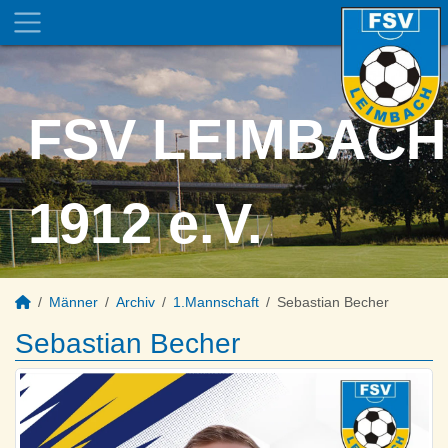
FSV LEIMBACH
1912 e.V.
Männer
Archiv
1.Mannschaft
Sebastian Becher
Sebastian Becher