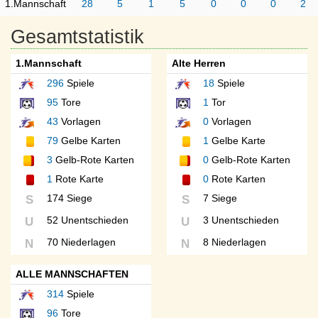
1.Mannschaft
28
5
1
5
0
0
0
2
Gesamtstatistik
1.Mannschaft
Alte Herren
296
Spiele
18
Spiele
95
Tore
1
Tor
43
Vorlagen
0
Vorlagen
79
Gelbe Karten
1
Gelbe Karte
3
Gelb-Rote Karten
0
Gelb-Rote Karten
1
Rote Karte
0
Rote Karten
174 Siege
7 Siege
S
S
52 Unentschieden
3 Unentschieden
U
U
70 Niederlagen
8 Niederlagen
N
N
ALLE MANNSCHAFTEN
314
Spiele
96
Tore