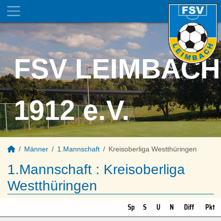
FSV LEIMBACH
1912 e.V.
Männer
1.Mannschaft
Kreisoberliga Westthüringen
1.Mannschaft :
Kreisoberliga
Westthüringen
Sp
S
U
N
Diff
Pkt