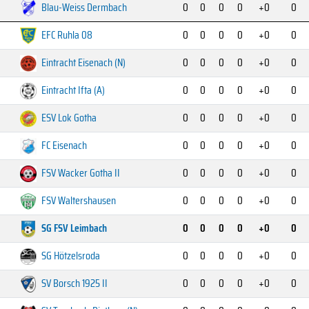
Blau-Weiss Dermbach
0
0
0
0
+0
0
EFC Ruhla 08
0
0
0
0
+0
0
Eintracht Eisenach (N)
0
0
0
0
+0
0
Eintracht Ifta (A)
0
0
0
0
+0
0
ESV Lok Gotha
0
0
0
0
+0
0
FC Eisenach
0
0
0
0
+0
0
FSV Wacker Gotha II
0
0
0
0
+0
0
FSV Waltershausen
0
0
0
0
+0
0
SG FSV Leimbach
0
0
0
0
+0
0
SG Hötzelsroda
0
0
0
0
+0
0
SV Borsch 1925 II
0
0
0
0
+0
0