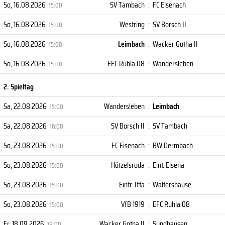
So, 16.08.2026
SV Tambach
:
FC Eisenach
15:00
So, 16.08.2026
Westring
:
SV Borsch II
15:00
So, 16.08.2026
Leimbach
:
Wacker Gotha II
15:00
So, 16.08.2026
EFC Ruhla 08
:
Wandersleben
15:00
2. Spieltag
Sa, 22.08.2026
Wandersleben
:
Leimbach
15:00
Sa, 22.08.2026
SV Borsch II
:
SV Tambach
16:00
So, 23.08.2026
FC Eisenach
:
BW Dermbach
15:00
So, 23.08.2026
Hötzelsroda
:
Eint. Eisena
15:00
So, 23.08.2026
Eintr. Ifta
:
Waltershause
15:00
So, 23.08.2026
VfB 1919
:
EFC Ruhla 08
15:00
Fr, 18.09.2026
Wacker Gotha II
:
Sundhausen
18:00