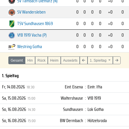
SV Tambach-Dietharz (N)
0
0
0
0
+0
0
SV Wandersleben
0
0
0
0
+0
0
TSV Sundhausen 1869
0
0
0
0
+0
0
VfB 1919 Vacha (P)
0
0
0
0
+0
0
Westring Gotha
0
0
0
0
+0
0
Gesamt
Hin
Rück
Heim
Auswärts
1. Spieltag
1. Spieltag
Fr, 14.08.2026
Eint. Eisena
:
Eintr. Ifta
18:30
Sa, 15.08.2026
Waltershause
:
VfB 1919
15:00
So, 16.08.2026
Sundhausen
:
Lok Gotha
14:30
So, 16.08.2026
BW Dermbach
:
Hötzelsroda
15:00