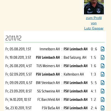
zum Profil
von
Lutz Gaspar
2011/12
Fr, 05.08.2011
, 1.ST
Immelborn AH
:
FSV Leimbach AH
0 : 6
Fr, 19.08.2011
, 3.ST
FSV Leimbach AH
:
Bad Salzung. AH
1 : 5
Fr, 26.08.2011
, 4.ST
TUS Meimers AH
:
FSV Leimbach AH
1 : 6
Fr, 02.09.2011
, 5.ST
FSV Leimbach AH
:
Kaltenborn AH
1 : 3
Fr, 09.09.2011
, 6.ST
BW Steinbach AH
:
FSV Leimbach AH
5 : 5
Fr, 23.09.2011
, 8.ST
SG Schweina AH
:
FSV Leimbach AH
4 : 1
Fr, 14.10.2011
, 10.ST
FC Barchfeld AH
:
FSV Leimbach AH
1 : 2
So, 23.10.2011
, 11.ST
FSV BaSa AH
:
FSV Leimbach AH
2 : 4