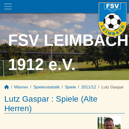
FSV LEIMBACH
1912 e.V.
Männer
Spielerstatistik
Spiele
2011/12
Lutz Gaspar
Lutz Gaspar : Spiele (Alte
Herren)