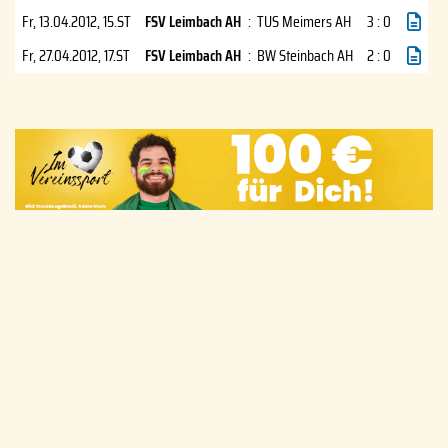
Fr, 13.04.2012
, 15.ST
FSV Leimbach AH
:
TUS Meimers AH
3 : 0
Fr, 27.04.2012
, 17.ST
FSV Leimbach AH
:
BW Steinbach AH
2 : 0