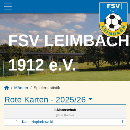
FSV LEIMBACH
1912 e.V.
Männer
Spielerstatistik
Rote Karten -
2025/26
1.Mannschaft
(Rote Karten)
1
Karol Napiorkowski
1