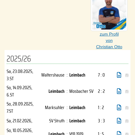
zum Profil
von
Christian Otto
2025/26
Sa, 23.08.2025
,
Waltershause
:
Leimbach
7 : 0
(1)
3.ST
So, 14.09.2025
,
Leimbach
:
Mosbacher SV
2 : 2
(1)
6.ST
So, 28.09.2025
,
Marksuhler
:
Leimbach
1 : 2
(1)
7.ST
Sa, 21.02.2026
,
SV Struth
:
Leimbach
3 : 3
(1)
So, 10.05.2026
,
Leimbach
:
VfB 1919
1 : 5
(1)