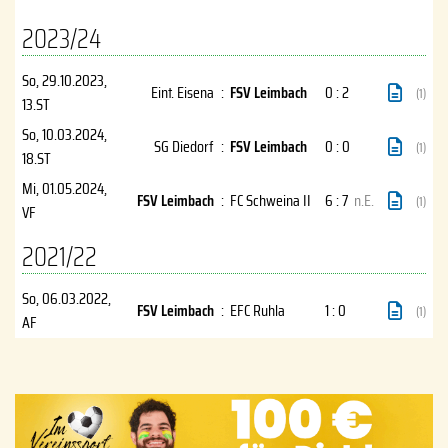
2023/24
So, 29.10.2023
,
Eint. Eisena
:
FSV Leimbach
0 : 2
(1)
13.ST
So, 10.03.2024
,
SG Diedorf
:
FSV Leimbach
0 : 0
(1)
18.ST
Mi, 01.05.2024
,
FSV Leimbach
:
FC Schweina II
6 : 7
n.E.
(1)
VF
2021/22
So, 06.03.2022
,
FSV Leimbach
:
EFC Ruhla
1 : 0
(1)
AF