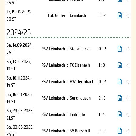
25.ST
Fr, 19.06.2026
,
Lok Gotha
:
Leimbach
3 : 2
(1)
30.ST
2024/25
Sa, 14.09.2024
,
FSV Leimbach
:
SG Lautertal
0 : 2
(1)
7.ST
So, 13.10.2024
,
FSV Leimbach
:
FC Eisenach
1 : 0
(1)
10.ST
So, 10.11.2024
,
FSV Leimbach
:
BW Dermbach
0 : 2
(1)
14.ST
So, 16.03.2025
,
FSV Leimbach
:
Sundhausen
2 : 3
(1)
19.ST
Sa, 29.03.2025
,
FSV Leimbach
:
Eintr. Ifta
1 : 4
(1)
21.ST
Sa, 03.05.2025
,
FSV Leimbach
:
SV Borsch II
2 : 2
(1)
24.ST