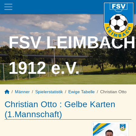
FSV LEIMBACH
1912 e.V.
Männer
Spielerstatistik
Ewige Tabelle
Christian Otto
Christian Otto : Gelbe Karten
(1.Mannschaft)