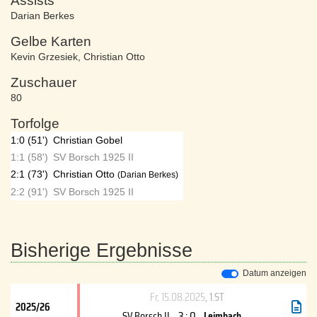
Assists
Darian Berkes
Gelbe Karten
Kevin Grzesiek
,
Christian Otto
Zuschauer
80
Torfolge
1:0 (51')
Christian Gobel
1:1 (58')
SV Borsch 1925 II
2:1 (73')
Christian Otto
(Darian Berkes)
2:2 (91')
SV Borsch 1925 II
Bisherige Ergebnisse
Datum anzeigen
Fr, 15.08.2025
, 1.ST
2025/26
3 : 0
SV Borsch II
Leimbach