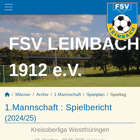
FSV LEIMBACH
1912 e.V.
Männer
Archiv
1.Mannschaft
Spielplan
Spieltag
1.Mannschaft :
Spielbericht
(2024/25)
Kreisoberliga Westthüringen