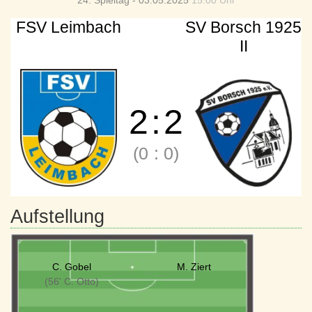
24. Spieltag - 03.05.2025
15:00 Uhr
FSV Leimbach
SV Borsch 1925
II
2
:
2
(0
:
0)
Aufstellung
C. Gobel
M. Ziert
(56' C. Otto)