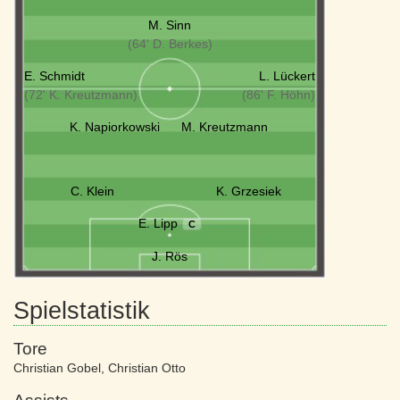
M. Sinn
(64' D. Berkes)
E. Schmidt
L. Lückert
(72' K. Kreutzmann)
(86' F. Höhn)
K. Napiorkowski
M. Kreutzmann
C. Klein
K. Grzesiek
E. Lipp
C
J. Rös
Spielstatistik
Tore
Christian Gobel
,
Christian Otto