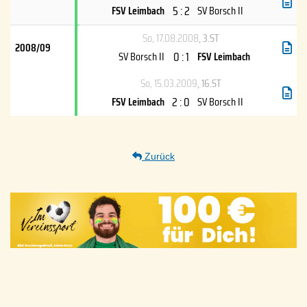
5 : 2
FSV Leimbach
SV Borsch II
So, 17.08.2008
, 3.ST
2008/09
0 : 1
SV Borsch II
FSV Leimbach
So, 15.03.2009
, 16.ST
2 : 0
FSV Leimbach
SV Borsch II
Zurück