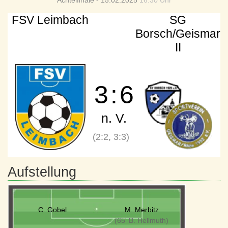
Achtelfinale - 15.02.2025
16:30 Uhr
FSV Leimbach
SG
Borsch/Geismar
II
3
:
6
n. V.
(2:2, 3:3)
Aufstellung
C. Gobel
M. Merbitz
(65' B. Hellmuth)