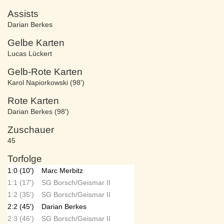
Assists
Darian Berkes
Gelbe Karten
Lucas Lückert
Gelb-Rote Karten
Karol Napiorkowski (98')
Rote Karten
Darian Berkes (98')
Zuschauer
45
Torfolge
1:0 (10')
Marc Merbitz
1:1 (17')
SG Borsch/Geismar II
1:2 (35')
SG Borsch/Geismar II
2:2 (45')
Darian Berkes
2:3 (46')
SG Borsch/Geismar II