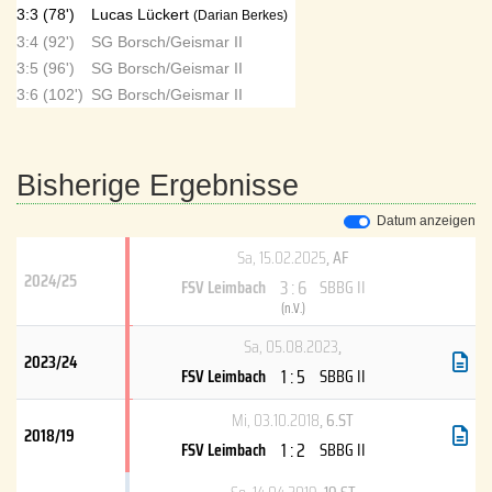
3:3 (78')
Lucas Lückert
(Darian Berkes)
3:4 (92')
SG Borsch/Geismar II
3:5 (96')
SG Borsch/Geismar II
3:6 (102')
SG Borsch/Geismar II
Bisherige Ergebnisse
Datum anzeigen
Sa, 15.02.2025
, AF
2024/25
3 : 6
FSV Leimbach
SBBG II
(
n.V.
)
Sa, 05.08.2023
,
2023/24
1 : 5
FSV Leimbach
SBBG II
Mi, 03.10.2018
, 6.ST
2018/19
1 : 2
FSV Leimbach
SBBG II