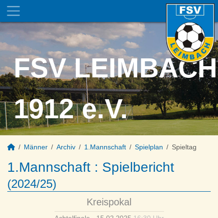
FSV LEIMBACH
1912 e.V.
Männer
Archiv
1.Mannschaft
Spielplan
Spieltag
1.Mannschaft :
Spielbericht
(2024/25)
Kreispokal