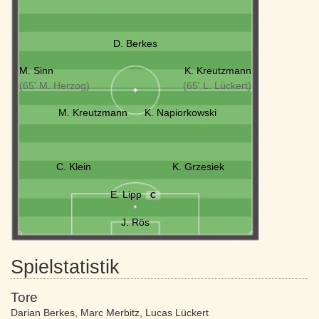
D. Berkes
M. Sinn
K. Kreutzmann
(65' M. Herzog)
(65' L. Lückert)
M. Kreutzmann
K. Napiorkowski
C. Klein
K. Grzesiek
E. Lipp
C
J. Rös
Spielstatistik
Tore
Darian Berkes
,
Marc Merbitz
,
Lucas Lückert