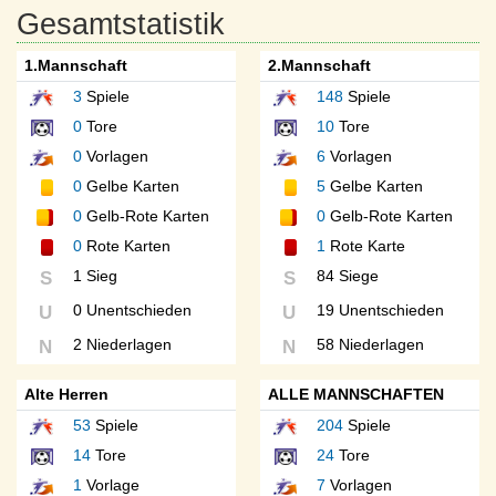
Gesamtstatistik
1.Mannschaft
2.Mannschaft
3
Spiele
148
Spiele
0
Tore
10
Tore
0
Vorlagen
6
Vorlagen
0
Gelbe Karten
5
Gelbe Karten
0
Gelb-Rote Karten
0
Gelb-Rote Karten
0
Rote Karten
1
Rote Karte
1 Sieg
84 Siege
S
S
0 Unentschieden
19 Unentschieden
U
U
2 Niederlagen
58 Niederlagen
N
N
Alte Herren
ALLE MANNSCHAFTEN
53
Spiele
204
Spiele
14
Tore
24
Tore
1
Vorlage
7
Vorlagen