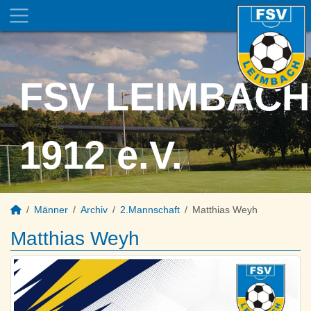
FSV LEIMBACH
1912 e.V.
Männer
Archiv
2.Mannschaft
Matthias Weyh
Matthias Weyh