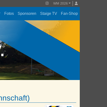
WM 2026
Fotos
Sponsoren
Staige TV
Fan-Shop
V.
nnschaft)