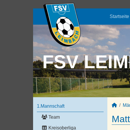
Startseite
FSV LEIM
Mä
1.Mannschaft
Matt
Team
Kreisoberliga