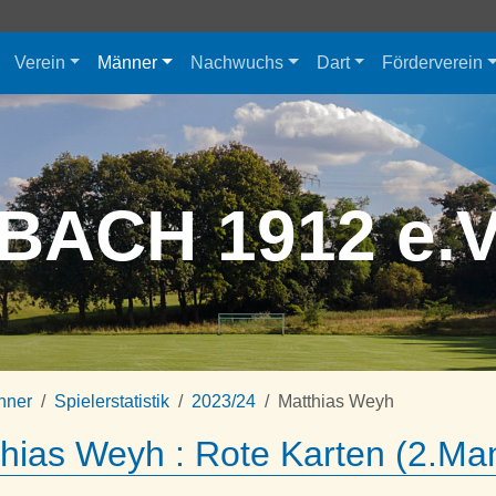
Verein
Männer
Nachwuchs
Dart
Förderverein
BACH 1912 e.
nner
Spielerstatistik
2023/24
Matthias Weyh
hias Weyh : Rote Karten (2.Ma