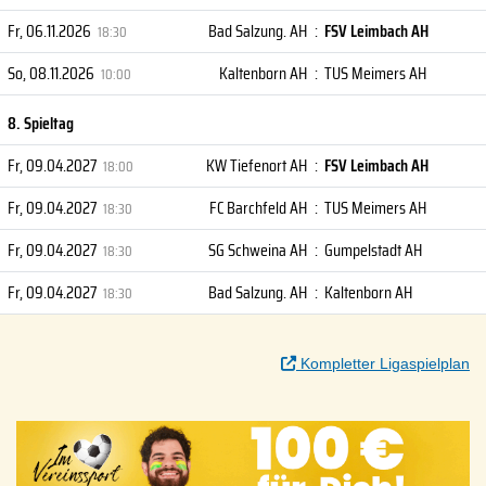
Fr, 06.11.2026
Bad Salzung. AH
:
FSV Leimbach AH
18:30
So, 08.11.2026
Kaltenborn AH
:
TUS Meimers AH
10:00
8. Spieltag
Fr, 09.04.2027
KW Tiefenort AH
:
FSV Leimbach AH
18:00
Fr, 09.04.2027
FC Barchfeld AH
:
TUS Meimers AH
18:30
Fr, 09.04.2027
SG Schweina AH
:
Gumpelstadt AH
18:30
Fr, 09.04.2027
Bad Salzung. AH
:
Kaltenborn AH
18:30
Kompletter Ligaspielplan