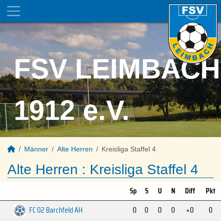
FSV LEIMBACH
1912 e.V.
Männer
Alte Herren
Kreisliga Staffel 4
Alte Herren :
Kreisliga Staffel 4
Sp
S
U
N
Diff
Pkt
FC 02 Barchfeld AH
0
0
0
0
+0
0