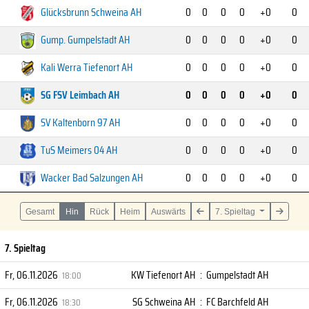
Glücksbrunn Schweina AH
0
0
0
0
+0
0
Gump. Gumpelstadt AH
0
0
0
0
+0
0
Kali Werra Tiefenort AH
0
0
0
0
+0
0
SG FSV Leimbach AH
0
0
0
0
+0
0
SV Kaltenborn 97 AH
0
0
0
0
+0
0
TuS Meimers 04 AH
0
0
0
0
+0
0
Wacker Bad Salzungen AH
0
0
0
0
+0
0
Gesamt
Hin
Rück
Heim
Auswärts
7. Spieltag
7. Spieltag
Fr, 06.11.2026
KW Tiefenort AH
:
Gumpelstadt AH
18:00
Fr, 06.11.2026
SG Schweina AH
:
FC Barchfeld AH
18:30