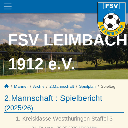
FSV LEIMBACH
1912 e.V.
Männer
Archiv
2.Mannschaft
Spielplan
Spieltag
2.Mannschaft :
Spielbericht
(2025/26)
1. Kreisklasse Westthüringen Staffel 3