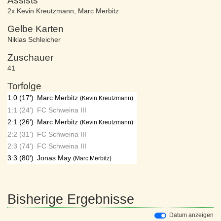
Assists
2x Kevin Kreutzmann
,
Marc Merbitz
Gelbe Karten
Niklas Schleicher
Zuschauer
41
Torfolge
1:0 (17')
Marc Merbitz
(Kevin Kreutzmann)
1:1 (24')
FC Schweina III
2:1 (26')
Marc Merbitz
(Kevin Kreutzmann)
2:2 (31')
FC Schweina III
2:3 (74')
FC Schweina III
3:3 (80')
Jonas May
(Marc Merbitz)
Bisherige Ergebnisse
Datum anzeigen