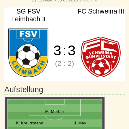
21. Spieltag - 30.05.2026
15:00 Uhr
SG FSV
FC Schweina III
Leimbach II
3
:
3
(2
:
2)
Aufstellung
M. Merbitz
K. Kreutzmann
J. May