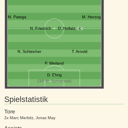
M. Patega
M. Herzog
N. Friedrich
D. Hollatz
C
N. Schleicher
T. Arnold
P. Weiland
D. Ehrig
(33' M. Symanzek)
Spielstatistik
Tore
2x Marc Merbitz
,
Jonas May