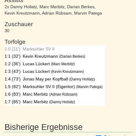
Assists
2x Danny Hollatz
,
Marc Merbitz
,
Darian Berkes
,
Kevin Kreutzmann
,
Adrian Rübsam
,
Marvin Patega
Zuschauer
30
Torfolge
1:0 (11')
Marksuhler SV II
1:1 (32')
Kevin Kreutzmann
(Darian Berkes)
1:2 (36')
Lucas Lückert
(Marc Merbitz)
1:3 (43')
Lucas Lückert
(Kevin Kreutzmann)
1:4 (73')
Jonas May per Kopfball
(Danny Hollatz)
1:5 (82')
Marksuhler SV II (Eigentor)
(Marvin Patega)
1:6 (83')
Marc Merbitz
(Adrian Rübsam)
1:7 (85')
Marc Merbitz
(Danny Hollatz)
Bisherige Ergebnisse