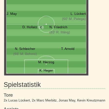
J. May
L. Lückert
(60' M. Patega)
D. Hollatz
N. Friedrich
C
(83' R. Ihling)
N. Schleicher
T. Arnold
(66' M. Bohms)
M. Herzog
K. Heger
Spielstatistik
Tore
2x Lucas Lückert
,
2x Marc Merbitz
,
Jonas May
,
Kevin Kreutzmann