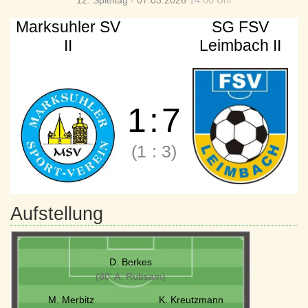
12. Spieltag - 07.03.2026
14:00 Uhr
Marksuhler SV
SG FSV
II
Leimbach II
1
:
7
(1
:
3)
Aufstellung
D. Berkes
(80' A. Rübsam)
M. Merbitz
K. Kreutzmann