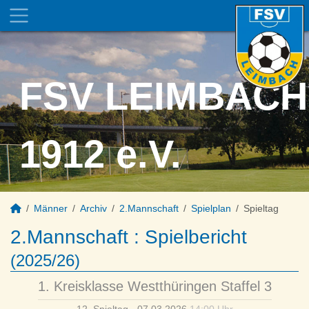
FSV LEIMBACH
1912 e.V.
Männer
Archiv
2.Mannschaft
Spielplan
Spieltag
2.Mannschaft :
Spielbericht
(2025/26)
1. Kreisklasse Westthüringen Staffel 3