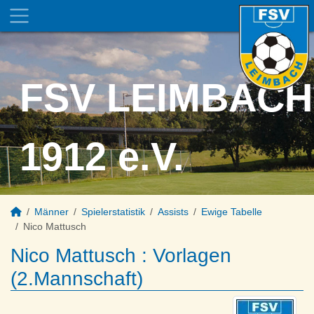
FSV LEIMBACH
1912 e.V.
Männer
Spielerstatistik
Assists
Ewige Tabelle
Nico Mattusch
Nico Mattusch : Vorlagen
(2.Mannschaft)