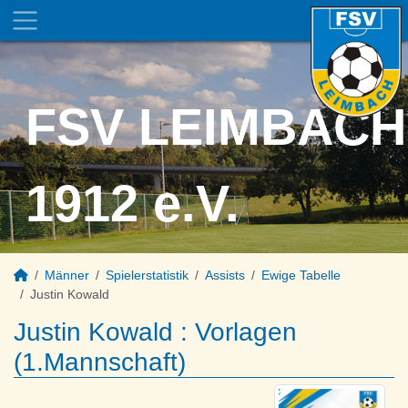
FSV LEIMBACH
1912 e.V.
Männer
Spielerstatistik
Assists
Ewige Tabelle
Justin Kowald
Justin Kowald : Vorlagen
(1.Mannschaft)