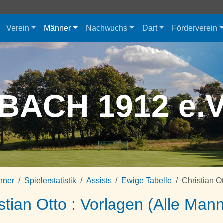
Verein
Männer
Nachwuchs
Dart
Förderverein
BACH 1912 e.
nner
Spielerstatistik
Assists
Ewige Tabelle
Christian O
stian Otto : Vorlagen (Alle Man