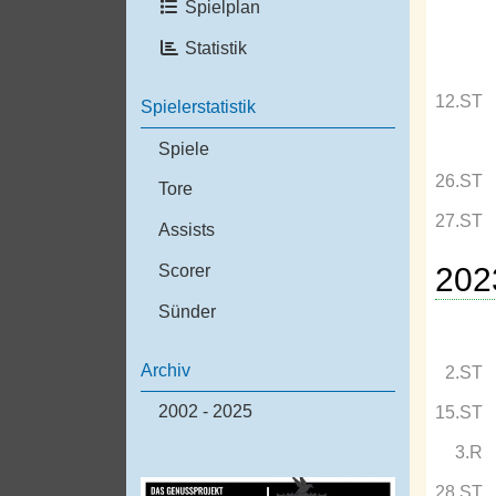
Spielplan
Statistik
12.ST
Spielerstatistik
Spiele
26.ST
Tore
27.ST
Assists
202
Scorer
Sünder
Archiv
2.ST
2002 - 2025
15.ST
3.R
28.ST