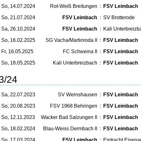
So, 14.07.2024
Rot-Weiß Breitungen
:
FSV Leimbach
So, 21.07.2024
FSV Leimbach
:
SV Brotterode
Sa, 26.10.2024
FSV Leimbach
:
Kali Unterbreizb
So, 16.02.2025
SG Vacha/Martinroda II
:
FSV Leimbach
Fr, 16.05.2025
FC Schweina II
:
FSV Leimbach
So, 18.05.2025
Kali Unterbreizbach
:
FSV Leimbach
3/24
Sa, 22.07.2023
SV Wernshausen
:
FSV Leimbach
So, 20.08.2023
FSV 1968 Behringen
:
FSV Leimbach
So, 12.11.2023
Wacker Bad Salzungen II
:
FSV Leimbach
So, 18.02.2024
Blau-Weiss Dermbach II
:
FSV Leimbach
So, 17.03.2024
FSV Leimbach
:
Eintracht Eisena