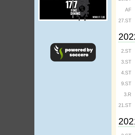
AF
27.ST
202
2.ST
3.ST
4.ST
9.ST
3.R
21.ST
202