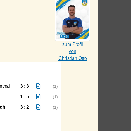
zum Profil
von
Christian Otto
nthal
3 : 3
(1)
1 : 5
(1)
ch
3 : 2
(1)