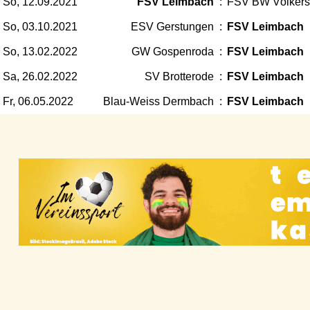
So, 12.09.2021
FSV Leimbach
:
FSV BW Völker
So, 03.10.2021
ESV Gerstungen
:
FSV Leimbach
So, 13.02.2022
GW Gospenroda
:
FSV Leimbach
Sa, 26.02.2022
SV Brotterode
:
FSV Leimbach
Fr, 06.05.2022
Blau-Weiss Dermbach
:
FSV Leimbach