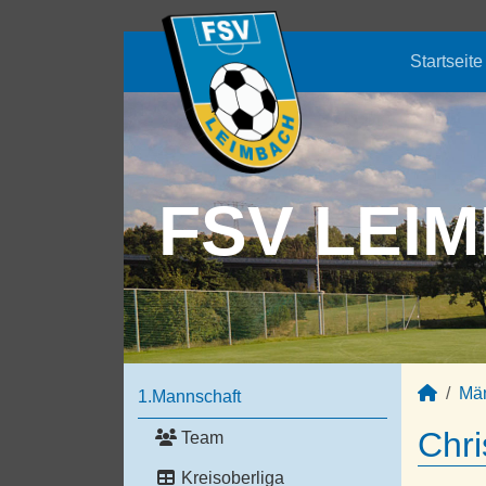
Startseite
FSV LEIM
Mä
1.Mannschaft
Chri
Team
Kreisoberliga