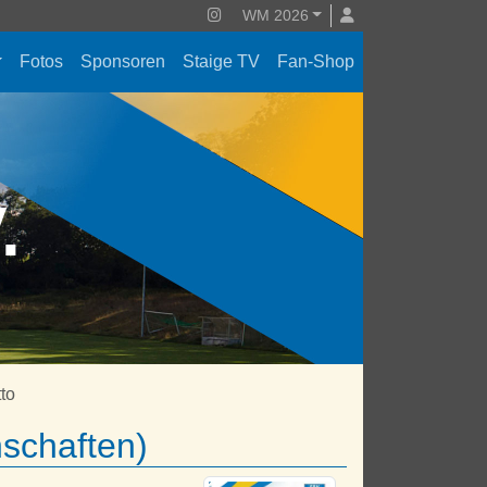
WM 2026
Fotos
Sponsoren
Staige TV
Fan-Shop
V.
tto
nschaften)