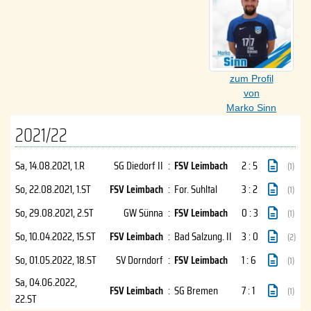
zum Profil
von
Marko Sinn
2021/22
Sa, 14.08.2021
, 1.R
SG Diedorf II
:
FSV Leimbach
2 : 5
(1)
So, 22.08.2021
, 1.ST
FSV Leimbach
:
For. Suhltal
3 : 2
(1)
So, 29.08.2021
, 2.ST
GW Sünna
:
FSV Leimbach
0 : 3
(1)
So, 10.04.2022
, 15.ST
FSV Leimbach
:
Bad Salzung. II
3 : 0
(2)
So, 01.05.2022
, 18.ST
SV Dorndorf
:
FSV Leimbach
1 : 6
(1)
Sa, 04.06.2022
,
FSV Leimbach
:
SG Bremen
7 : 1
(1)
22.ST