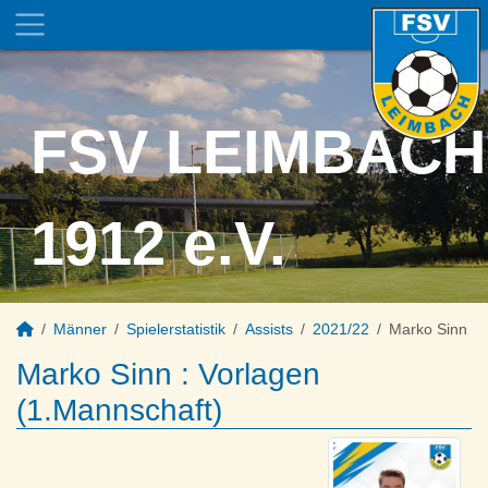
FSV LEIMBACH
1912 e.V.
Männer
Spielerstatistik
Assists
2021/22
Marko Sinn
Marko Sinn : Vorlagen
(1.Mannschaft)